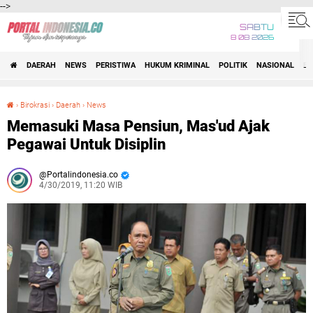
-->
SABTU
8 08 2026
DAERAH
NEWS
PERISTIWA
HUKUM KRIMINAL
POLITIK
NASIONAL
BI
›
Birokrasi
›
Daerah
›
News
Memasuki Masa Pensiun, Mas'ud Ajak Pegawai Untuk Disiplin
Memasuki Masa Pensiun, Mas'ud Ajak
Pegawai Untuk Disiplin
Portalindonesia.co
4/30/2019, 11:20 WIB