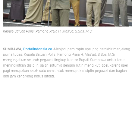
Kepala Satuan Polisi Pamong Praja H. Mas’ud, S.Sos.,M.Si
SUMBAWA,
Portalindonsia.co
-Menjadi pemimpin apel pagi terakhir menjelang
purna tugas, Kepala Satuan Polisi Pamong Praja H. Mas’ud, S.Sos.,M.Si
mengingatkan seluruh pegawai lingkup Kantor Bupati Sumbawa untuk terus
meningkatkan disiplin, salah satunya dengan rutin mengikuti apel, karena apel
pagi merupakan salah satu cara untuk memupuk disiplin pegawai dan bagian
dari jam kerja yang harus ditaati.