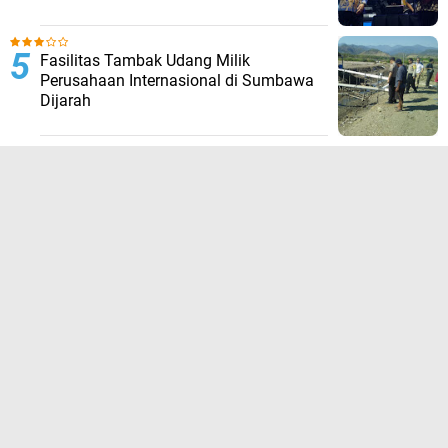
Fasilitas Tambak Udang Milik
Perusahaan Internasional di Sumbawa
Dijarah
TERPOPULER LAINNYA
JELAJAHI
ADVERTORIAL
BIROKRASI
DAERAH
EKONOMI
HUKUM KRIMINAL
KESEHATAN
NASIONAL
NEWS
OLAHRAGA
OPINI
PENDIDIKAN
PERISTIWA
POLITIK
SOSIAL
WISATA