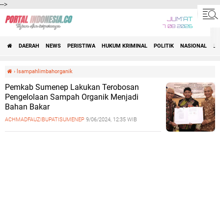
-->
JUM'AT
7 08 2026
DAERAH
NEWS
PERISTIWA
HUKUM KRIMINAL
POLITIK
NASIONAL
BI
›
lsampahlimbahorganik
Pemkab Sumenep Lakukan Terobosan
Pengelolaan Sampah Organik Menjadi
Bahan Bakar
ACHMADFAUZIBUPATISUMENEP
9/06/2024, 12:35 WIB