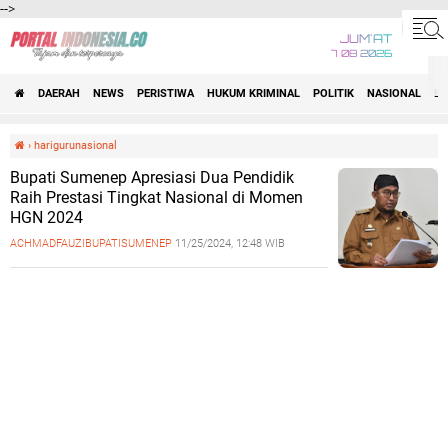
-->
JUM'AT
7 08 2026
DAERAH
NEWS
PERISTIWA
HUKUM KRIMINAL
POLITIK
NASIONAL
BI
›
harigurunasional
Bupati Sumenep Apresiasi Dua Pendidik
Raih Prestasi Tingkat Nasional di Momen
HGN 2024
ACHMADFAUZIBUPATISUMENEP
11/25/2024, 12:48 WIB