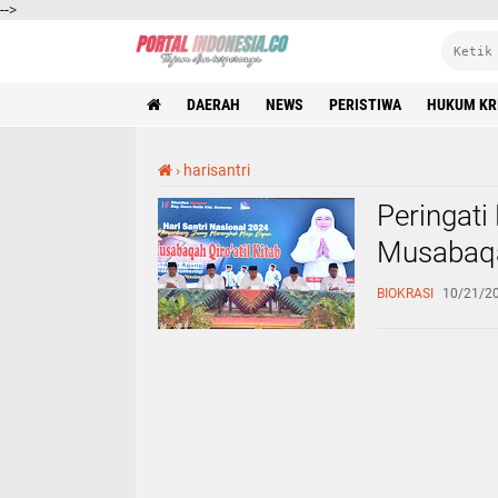
-->
DAERAH
NEWS
PERISTIWA
HUKUM KR
›
harisantri
Peringati
Musabaqah
BIOKRASI
10/21/20