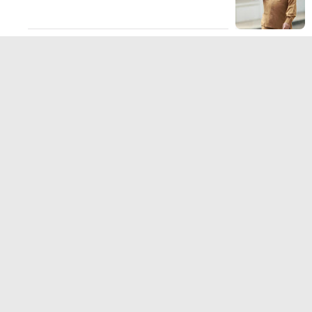
TERPOPULER LAINNYA
JELAJAHI
ADVERTORIAL
BIROKRASI
DAERAH
EKONOMI
HUKUM KRIMINAL
KESEHATAN
NASIONAL
NEWS
OLAHRAGA
OPINI
PENDIDIKAN
PERISTIWA
POLITIK
SOSIAL
WISATA
@Portalindonesia.co