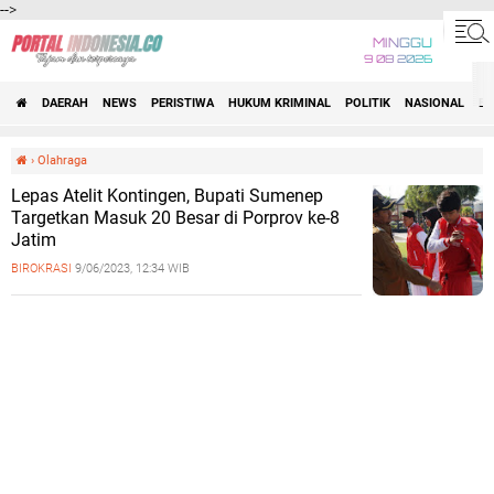
-->
MINGGU
9 08 2026
DAERAH
NEWS
PERISTIWA
HUKUM KRIMINAL
POLITIK
NASIONAL
BI
›
Olahraga
Lepas Atelit Kontingen, Bupati Sumenep
Targetkan Masuk 20 Besar di Porprov ke-8
Jatim
BIROKRASI
9/06/2023, 12:34 WIB