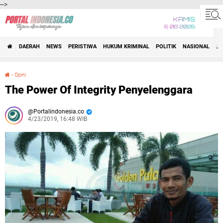
-->
KAMIS
6 08 2026
DAERAH
NEWS
PERISTIWA
HUKUM KRIMINAL
POLITIK
NASIONAL
BI
›
Opini
The Power Of Integrity Penyelenggara
The Power Of Integrity Penyelenggara
Portalindonesia.co
4/23/2019, 16:48 WIB