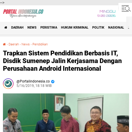
-->
MINGGU
9 08 2026
DAERAH
NEWS
PERISTIWA
HUKUM KRIMINAL
POLITIK
NASIONAL
BI
›
Daerah
›
News
›
Pendidikan
Trapkan Sistem Pendidikan Berbasis IT, Disdik Sumenep Jalin Kerjasama Dengan Perusahaan Android Internasional
Trapkan Sistem Pendidikan Berbasis IT,
Disdik Sumenep Jalin Kerjasama Dengan
Perusahaan Android Internasional
Portalindonesia.co
5/16/2019, 18:18 WIB