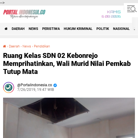
-->
KAMIS
6 08 2026
DAERAH
NEWS
PERISTIWA
HUKUM KRIMINAL
POLITIK
NASIONAL
BI
›
Daerah
›
News
›
Pendidikan
Ruang Kelas SDN 02 Kebonrejo Memprihatinkan, Wali Murid Nilai Pemkab Tutup Mata
Ruang Kelas SDN 02 Kebonrejo
Memprihatinkan, Wali Murid Nilai Pemkab
Tutup Mata
Portalindonesia.co
7/26/2019, 19:47 WIB