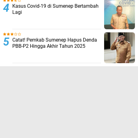
Kasus Covid-19 di Sumenep Bertambah
Lagi
Catat! Pemkab Sumenep Hapus Denda
PBB-P2 Hingga Akhir Tahun 2025
TERPOPULER LAINNYA
JELAJAHI
ADVERTORIAL
BIROKRASI
DAERAH
EKONOMI
HUKUM KRIMINAL
KESEHATAN
NASIONAL
NEWS
OLAHRAGA
OPINI