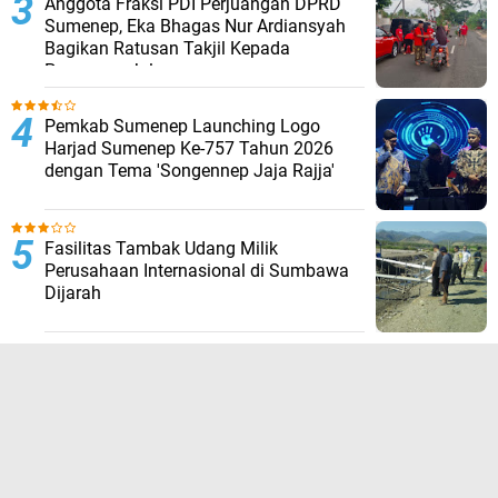
Anggota Fraksi PDI Perjuangan DPRD
Sumenep, Eka Bhagas Nur Ardiansyah
Bagikan Ratusan Takjil Kepada
Pengguna Jalan
Pemkab Sumenep Launching Logo
Harjad Sumenep Ke-757 Tahun 2026
dengan Tema 'Songennep Jaja Rajja'
Fasilitas Tambak Udang Milik
Perusahaan Internasional di Sumbawa
Dijarah
TERPOPULER LAINNYA
JELAJAHI
ADVERTORIAL
BIROKRASI