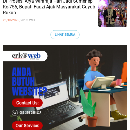
Di Prosesi Arya Wiraraja Hari Jadi Sumenep
Ke-756, Bupati Fauzi Ajak Masyarakat Guyub
Rukun
26/10/2025,
20:52 WIB
LIHAT SEMUA