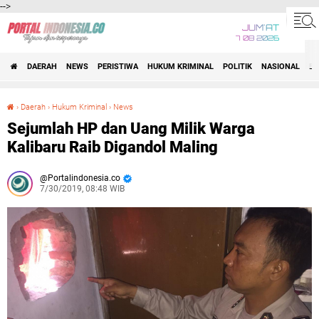
-->
JUM'AT
7 08 2026
DAERAH
NEWS
PERISTIWA
HUKUM KRIMINAL
POLITIK
NASIONAL
BI
›
Daerah
›
Hukum Kriminal
›
News
Sejumlah HP dan Uang Milik Warga Kalibaru Raib Digandol Maling
Sejumlah HP dan Uang Milik Warga
Kalibaru Raib Digandol Maling
Portalindonesia.co
7/30/2019, 08:48 WIB