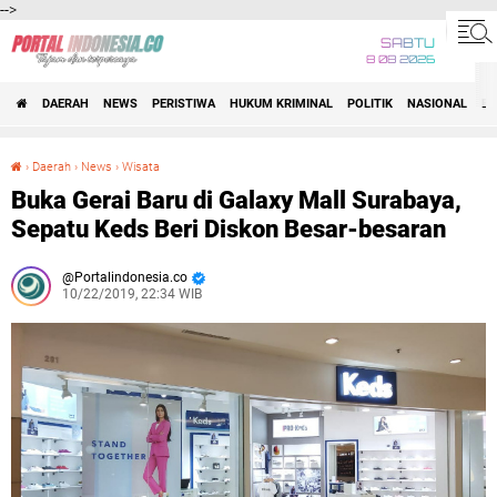
-->
SABTU
8 08 2026
DAERAH
NEWS
PERISTIWA
HUKUM KRIMINAL
POLITIK
NASIONAL
BI
›
Daerah
›
News
›
Wisata
Buka Gerai Baru di Galaxy Mall Surabaya, Sepatu Keds Beri Diskon Besar-besaran
Buka Gerai Baru di Galaxy Mall Surabaya,
Sepatu Keds Beri Diskon Besar-besaran
Portalindonesia.co
10/22/2019, 22:34 WIB