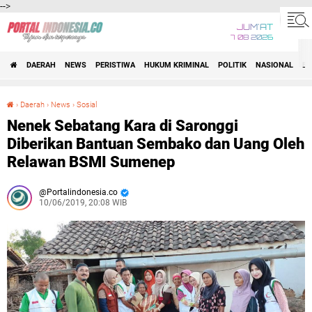
-->
JUM'AT
7 08 2026
DAERAH
NEWS
PERISTIWA
HUKUM KRIMINAL
POLITIK
NASIONAL
BI
›
Daerah
›
News
›
Sosial
Nenek Sebatang Kara di Saronggi Diberikan Bantuan Sembako dan Uang Oleh Relawan BSMI Sumenep
Nenek Sebatang Kara di Saronggi
Diberikan Bantuan Sembako dan Uang Oleh
Relawan BSMI Sumenep
Portalindonesia.co
10/06/2019, 20:08 WIB