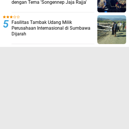
dengan Tema 'Songennep Jaja Rajja'
Fasilitas Tambak Udang Milik
Perusahaan Internasional di Sumbawa
Dijarah
TERPOPULER LAINNYA
JELAJAHI
ADVERTORIAL
BIROKRASI
DAERAH
EKONOMI
HUKUM KRIMINAL
KESEHATAN
NASIONAL
NEWS
OLAHRAGA
OPINI
PENDIDIKAN
PERISTIWA
POLITIK
SOSIAL