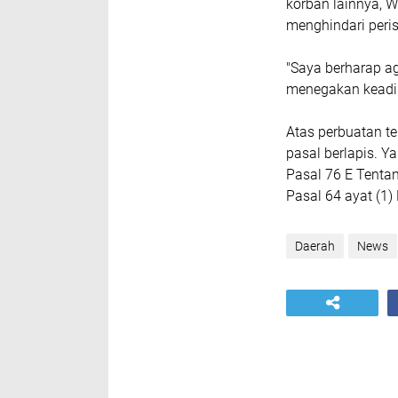
korban lainnya, W
menghindari peri
"Saya berharap ag
menegakan keadil
Atas perbuatan t
pasal berlapis. Y
Pasal 76 E Tenta
Pasal 64 ayat (1)
Daerah
News