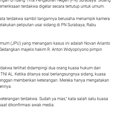
ngan di ruang Tirta Pengadilan Negeri (PN) Surabaya. Sidang
meriksaan terdakwa digelar secara tertutup untuk umum.
" kata terdakwa sambil tangannya berusaha menampik kamera
lakukan peliputan usai sidang di PN Surabaya, Rabu
mum (JPU) yang menangani kasus ini adalah Novan Arianto
. Sedangkan majelis hakim R. Anton Widyopriyono pimpin
rdakwa terlihat didampingi dua orang kuasa hukum dari
TNI AL. Ketika ditanya soal berlangsungnya sidang, kuasa
enggan memberikan keterangan. Mereka hanya mengatakan
iennya.
keterangan terdakwa. Sudah ya mas," kata salah satu kuasa
aat dikonfirmasi awak media.