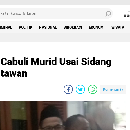
8 0
IMINAL
POLITIK
NASIONAL
BIROKRASI
EKONOMI
WISATA
Cabuli Murid Usai Sidang
rtawan
Komentar (
)