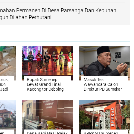
mahan Permanen Di Desa Parsanga Dan Kebunan
gun Dilahan Perhutani
bruk,
Bupati Sumenep:
Masuk Tes
 SDN
Lewat Grand Final
Wawancara Calon
Jadi
Kacong tor Cebbing
Direktur PD Sumekar,
an
Finalis Harus Mampu
Juhari :
Promosikan Wisata
Profesionalitas Bupati
Sumenep Diuji
ep
Dana Bagi Hasil Pajak
BPPKAD Sumenep