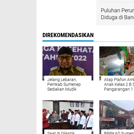
Puluhan Peru
Diduga di Ban
DIREKOMENDASIKAN
Jelang Lebaran,
Atap Plafon Am
Pemkab Sumenep
Anak Kelas 2 B
Sediakan Mudik
Pangarangan 1 
Gratis
Korban Bangun
Saat di Dilantik,
BPPKAD Sumen