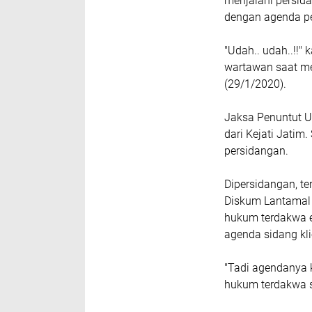
menjalani persida
dengan agenda pe
"Udah.. udah..!!
wartawan saat me
(29/1/2020).
Jaksa Penuntut U
dari Kejati Jatim
persidangan.
Dipersidangan, te
Diskum Lantamal 
hukum terdakwa 
agenda sidang kl
"Tadi agendanya 
hukum terdakwa s