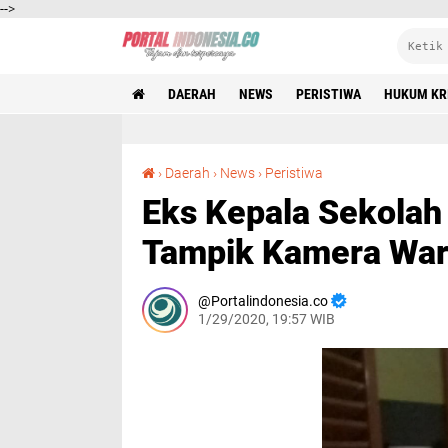
-->
DAERAH
NEWS
PERISTIWA
HUKUM KR
Eks Kepala Sekolah Cabuli Murid Usai Sidang Tampik Kamera Wartawan
›
Daerah
›
News
›
Peristiwa
Eks Kepala Sekolah 
Tampik Kamera Wa
Portalindonesia.co
1/29/2020, 19:57 WIB