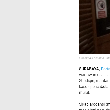
Eks Kepala Sekolah Cab
SURABAYA,
Port
wartawan usai sid
Shodiqin, mantan
kasus pencabulan
mulut.
Sikap arogansi (