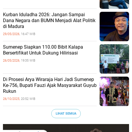
Kurban Iduladha 2026: Jangan Sampai
Dana Negara dan BUMN Menjadi Alat Politik
di Madura
29/05/2026,
16:47 WIB
Sumenep Siapkan 110.00 Bibit Kalapa
Bersertifikat Untuk Dukung Hilirisasi
26/05/2026,
19:35 WIB
Di Prosesi Arya Wiraraja Hari Jadi Sumenep
Ke-756, Bupati Fauzi Ajak Masyarakat Guyub
Rukun
26/10/2025,
20:52 WIB
LIHAT SEMUA