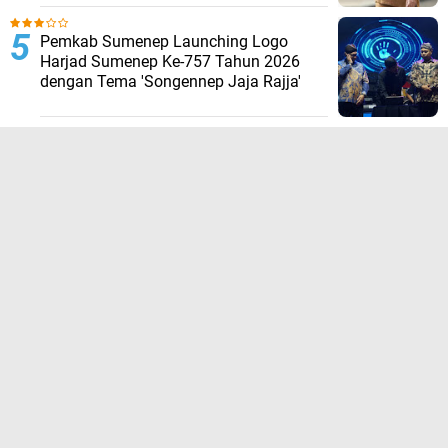
Pemkab Sumenep Launching Logo
Harjad Sumenep Ke-757 Tahun 2026
dengan Tema 'Songennep Jaja Rajja'
TERPOPULER LAINNYA
JELAJAHI
ADVERTORIAL
BIROKRASI
DAERAH
EKONOMI
HUKUM KRIMINAL
KESEHATAN
NASIONAL
NEWS
OLAHRAGA
OPINI
PENDIDIKAN
PERISTIWA
POLITIK
SOSIAL
WISATA