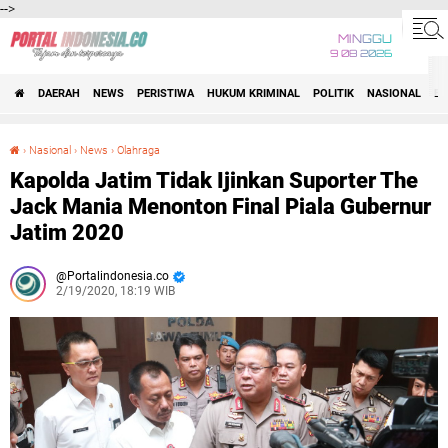
-->
MINGGU
9 08 2026
DAERAH
NEWS
PERISTIWA
HUKUM KRIMINAL
POLITIK
NASIONAL
BI
›
Nasional
›
News
›
Olahraga
Kapolda Jatim Tidak Ijinkan Suporter The Jack Mania Menonton Final Piala Gubernur Jatim 2020
Kapolda Jatim Tidak Ijinkan Suporter The
Jack Mania Menonton Final Piala Gubernur
Jatim 2020
Portalindonesia.co
2/19/2020, 18:19 WIB