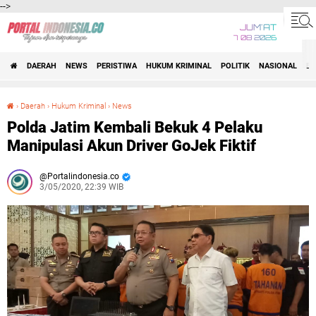
-->
JUM'AT
7 08 2026
DAERAH
NEWS
PERISTIWA
HUKUM KRIMINAL
POLITIK
NASIONAL
BI
›
Daerah
›
Hukum Kriminal
›
News
Polda Jatim Kembali Bekuk 4 Pelaku Manipulasi Akun Driver GoJek Fiktif
Polda Jatim Kembali Bekuk 4 Pelaku
Manipulasi Akun Driver GoJek Fiktif
Portalindonesia.co
3/05/2020, 22:39 WIB