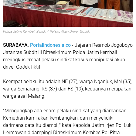
Polda Jatim Kembali Bekuk 4 Pelaku Akun Driver GoJek
SURABAYA,
Portalindonesia.co
- Jajaran Resmob Jogoboyo
Jatanras Subdit III Ditreskrimum Polda Jatim kembali
meringkus empat pelaku sindikat kasus manipulasi akun
driver GoJek fiktif.
Keempat pelaku itu adalah NF (27), warga Nganjuk, MN (35),
warga Semarang, RS (37) dan FS (19), keduanya merupakan
warga asal Malang.
"Mengungkap ada enam pelaku sindikat yang diamankan.
Kemudian kami akan kembangkan, dan menyelidiki
darimana data itu diambil," kata Kapolda Jatim Irjen Pol Luki
Hermawan didampingi Dirreskrimum Kombes Pol Pitra