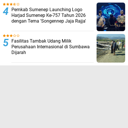
Pemkab Sumenep Launching Logo
Harjad Sumenep Ke-757 Tahun 2026
dengan Tema 'Songennep Jaja Rajja'
Fasilitas Tambak Udang Milik
Perusahaan Internasional di Sumbawa
Dijarah
TERPOPULER LAINNYA
JELAJAHI
ADVERTORIAL
BIROKRASI
DAERAH
EKONOMI
HUKUM KRIMINAL
KESEHATAN
NASIONAL
NEWS