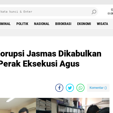
8 0
IMINAL
POLITIK
NASIONAL
BIROKRASI
EKONOMI
WISATA
Korupsi Jasmas Dikabulkan
 Perak Eksekusi Agus
Komentar (
)