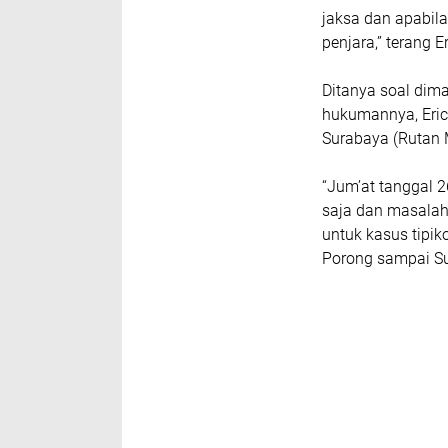
jaksa dan apabil
penjara,” terang 
Ditanya soal dim
hukumannya, Eric
Surabaya (Rutan M
“Jum’at tanggal 
saja dan masalah 
untuk kasus tipik
Porong sampai Su