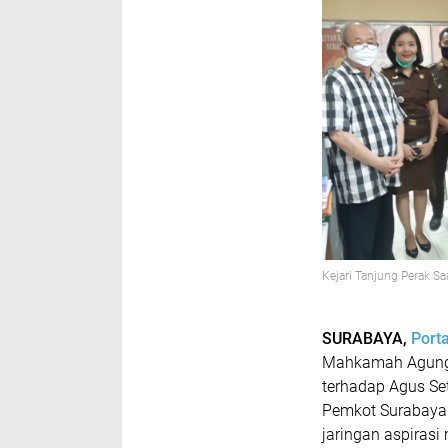
Kejari Tanjung Perak S
SURABAYA,
Port
Mahkamah Agung (
terhadap Agus Se
Pemkot Surabaya
jaringan aspiras