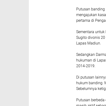
Putusan banding 
mengajukan kasas
pertama di Pengad
Sementara untuk 
Sugito divonis 20
Lapas Madiun.
Sedangkan Darmaw
hukuman di Lapas
2014-2019.
Di putusan lainn
hukum banding. Me
Sebelumnya ketiga
Putusan berbeda d
masih aktif seba