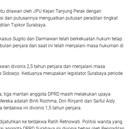
itu dilawan oleh JPU Kejari Tanjung Perak dengan
i dan putusannya menguatkan putusan peradilan tingkat
ilan Tipikor Surabaya.
kasus Sugito dan Darmawan telah berkekuatan hukum tetap.
 bulan penjara dan saat ini telah menjalani masa hukuman di
an divonis 2,5 tahun penjara dan menjalani masa
 Sidoarjo. Keduanya merupakan legislator Surabaya periode
ya, tiga mantan anggota DPRD masih melakukan upaya
reka adalah Binti Rochma, Dini Rinjanti dan Saiful Aidy.
 terdakwa ini divonis 1,5 tahun penjara.
ijatuhkan ke terdakwa Ratih Retnowati. Politisi wanita yang
gai anggota DPRD Surabaya ini divonis bebas oleh Pengadilan