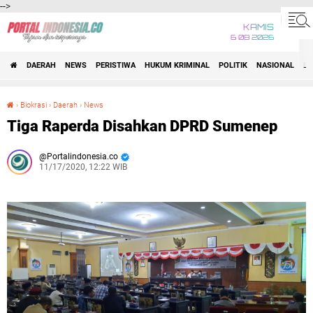
-->
KAMIS
6 08 2026
DAERAH
NEWS
PERISTIWA
HUKUM KRIMINAL
POLITIK
NASIONAL
BI
›
Biokrasi
›
Daerah
›
News
Tiga Raperda Disahkan DPRD Sumenep
Tiga Raperda Disahkan DPRD Sumenep
Portalindonesia.co
11/17/2020, 12:22 WIB