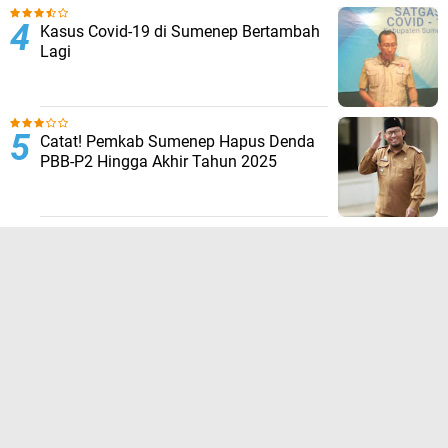
Kasus Covid-19 di Sumenep Bertambah
Lagi
Catat! Pemkab Sumenep Hapus Denda
PBB-P2 Hingga Akhir Tahun 2025
TERPOPULER LAINNYA
JELAJAHI
ADVERTORIAL
BIROKRASI
DAERAH
EKONOMI
HUKUM KRIMINAL
KESEHATAN
NASIONAL
NEWS