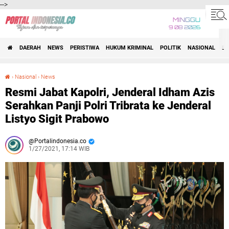
-->
MINGGU
9 08 2026
DAERAH
NEWS
PERISTIWA
HUKUM KRIMINAL
POLITIK
NASIONAL
BI
›
Nasional
›
News
Resmi Jabat Kapolri, Jenderal Idham Azis Serahkan Panji Polri Tribrata ke Jenderal Listyo Sigit Prabowo
Resmi Jabat Kapolri, Jenderal Idham Azis
Serahkan Panji Polri Tribrata ke Jenderal
Listyo Sigit Prabowo
Portalindonesia.co
1/27/2021, 17:14 WIB