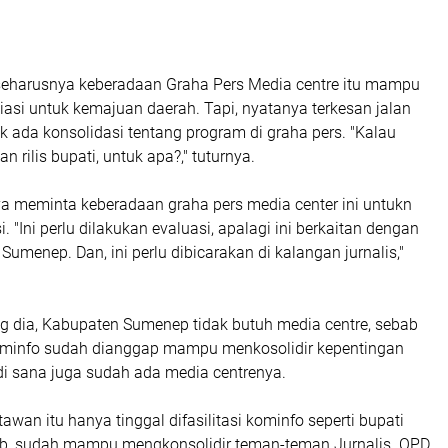
seharusnya keberadaan Graha Pers Media centre itu mampu
asi untuk kemajuan daerah. Tapi, nyatanya terkesan jalan
k ada konsolidasi tentang program di graha pers. "Kalau
 rilis bupati, untuk apa?," tuturnya.
ya meminta keberadaan graha pers media center ini untukn
. "Ini perlu dilakukan evaluasi, apalagi ini berkaitan dengan
Sumenep. Dan, ini perlu dibicarakan di kalangan jurnalis,"
ng dia, Kabupaten Sumenep tidak butuh media centre, sebab
ominfo sudah dianggap mampu menkosolidir kepentingan
, di sana juga sudah ada media centrenya.
awan itu hanya tinggal difasilitasi kominfo seperti bupati
bab, sudah mampu mengkonsolidir teman-teman Jurnalis. OPD