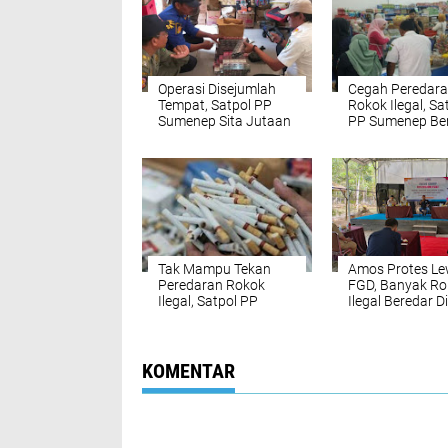
Operasi Disejumlah
Cegah Peredar
Tempat, Satpol PP
Rokok Ilegal, Sa
Sumenep Sita Jutaan
PP Sumenep Be
Batang Rokok Ilegal
Bea Cukai Gelar
Operasi
Tak Mampu Tekan
Amos Protes Le
Peredaran Rokok
FGD, Banyak Ro
Ilegal, Satpol PP
Ilegal Beredar Di
Sumenep Dinilai
Sumenep
Hanya Buang
Anggaran Sosialisasi
KOMENTAR