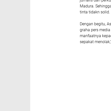
jurnalis dan per
Madura. Sehingga,
tinta tidakn solid.
Dengan begitu, A
graha pers media
manfaatnya kepad
sepakat menolak,