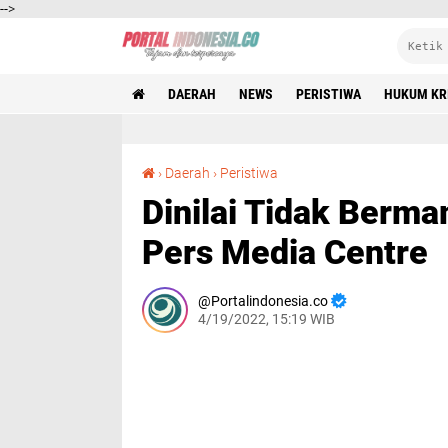
-->
DAERAH
NEWS
PERISTIWA
HUKUM KR
Dinilai Tidak Bermamfaat, Amos Tolak Graha Pers Media Centre
›
Daerah
›
Peristiwa
Dinilai Tidak Berm
Pers Media Centre
Portalindonesia.co
4/19/2022, 15:19 WIB