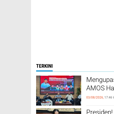
TERKINI
Mengupas
AMOS Had
03/08/2026,
17:46 
Presiden