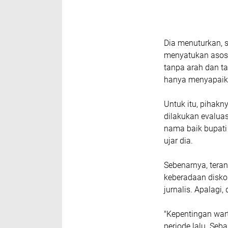
Dia menuturkan, 
menyatukan asosi
tanpa arah dan ta
hanya menyapaikan
Untuk itu, pihakn
dilakukan evaluasi
nama baik bupati 
ujar dia.
Sebenarnya, tera
keberadaan disk
jurnalis. Apalagi
"Kepentingan wart
periode lalu. Se