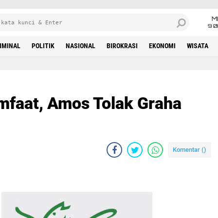
M
9 0
IMINAL
POLITIK
NASIONAL
BIROKRASI
EKONOMI
WISATA
amfaat, Amos Tolak Graha
Komentar (
)