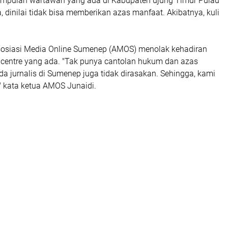
kumpulan wartawan yang ada di Kabupaten ujung Timur Pulau
 dinilai tidak bisa memberikan azas manfaat. Akibatnya, kuli
sosiasi Media Online Sumenep (AMOS) menolak kehadiran
 centre yang ada. "Tak punya cantolan hukum dan azas
a jurnalis di Sumenep juga tidak dirasakan. Sehingga, kami
" kata ketua AMOS Junaidi.