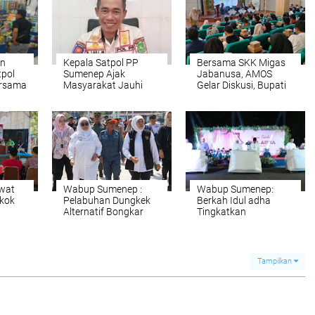
an
Kepala Satpol PP
Bersama SKK Migas
tpol
Sumenep Ajak
Jabanusa, AMOS
rsama
Masyarakat Jauhi
Gelar Diskusi, Bupati
Rokok Ilegal
Sumenep “Memuji”
wat
Wabup Sumenep :
Wabup Sumenep:
kok
Pelabuhan Dungkek
Berkah Idul adha
Alternatif Bongkar
Tingkatkan
Muat Penumpang
Kepedulian Sosial
dan Barang
Pada Kaum Dhuafa
Tampilkan