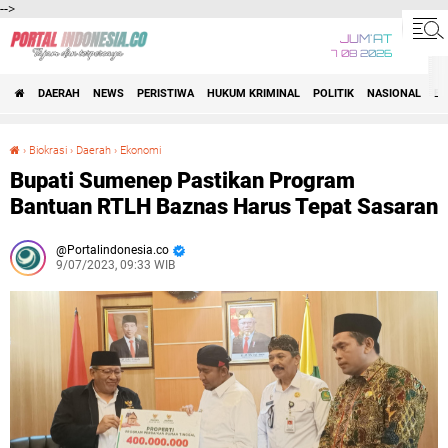
-->
JUM'AT
7 08 2026
DAERAH
NEWS
PERISTIWA
HUKUM KRIMINAL
POLITIK
NASIONAL
BI
›
Biokrasi
›
Daerah
›
Ekonomi
Bupati Sumenep Pastikan Program Bantuan RTLH Baznas Harus Tepat Sasaran
Bupati Sumenep Pastikan Program
Bantuan RTLH Baznas Harus Tepat Sasaran
Portalindonesia.co
9/07/2023, 09:33 WIB