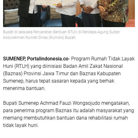
Bupati di sela-sela Penyerahan Bantuan RTLH, di Pandepa Agung Sultan
Abdurahman Rumah Dinas (Rumdis) Bupati
SUMENEP, Portalindonesia.co
- Program Rumah Tidak Layak
Huni (RTLH) yang diinisiasi Badan Amil Zakat Nasional
(Baznas) Provinsi Jawa Timur dan Baznas Kabupaten
Sumenep, harus tepat sasaran kepada yang berhak
menerima bantuan.
Bupati Sumenep Achmad Fauzi Wongsojudo mengatakan,
para penerima program Baznas itu adalah masyarakat yang
memang membutuhkan bantuan dana rehabilitasi rumah
tidak layak huni.