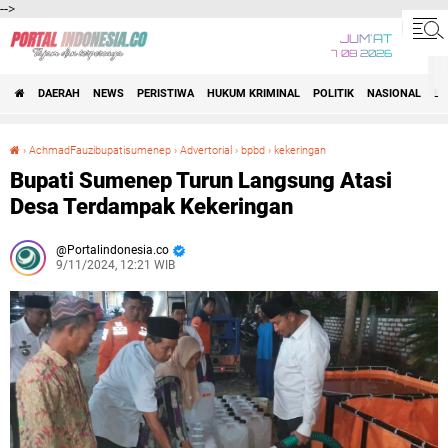
-->
JUM'AT
7 08 2026
DAERAH
NEWS
PERISTIWA
HUKUM KRIMINAL
POLITIK
NASIONAL
BI
›
AchmadFauzibupatisumenep
›
Advertorial
›
bpbd
›
kekeringan
Bupati Sumenep Turun Langsung Atasi Desa Terdampak Kekeringan
Bupati Sumenep Turun Langsung Atasi
Desa Terdampak Kekeringan
Portalindonesia.co
9/11/2024, 12:21 WIB