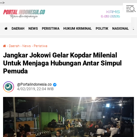
-->
KAMIS
6 08 2026
DAERAH
NEWS
PERISTIWA
HUKUM KRIMINAL
POLITIK
NASIONAL
BI
›
Daerah
›
News
›
Peristiwa
Jangkar Jokowi Gelar Kopdar Milenial Untuk Menjaga Hubungan Antar Simpul Pemuda
Jangkar Jokowi Gelar Kopdar Milenial
Untuk Menjaga Hubungan Antar Simpul
Pemuda
Portalindonesia.co
4/02/2019, 22:04 WIB