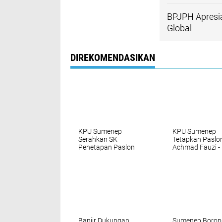
BPJPH Apresia
Global
DIREKOMENDASIKAN
KPU Sumenep
KPU Sumenep
Serahkan SK
Tetapkan Paslo
Penetapan Paslon
Achmad Fauzi -
Terpilih ke DPRD
Hasyim Sebagai
Setempat
Bupati dan Wa
Banjir Dukungan,
Sumenep Boron