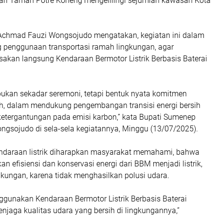
 dari Taman Potre Koneng mengelilingi sejumlah kawasan Kota
Achmad Fauzi Wongsojudo mengatakan, kegiatan ini dalam
penggunaan transportasi ramah lingkungan, agar
akan langsung Kendaraan Bermotor Listrik Berbasis Baterai
ukan sekadar seremoni, tetapi bentuk nyata komitmen
h, dalam mendukung pengembangan transisi energi bersih
etergantungan pada emisi karbon,” kata Bupati Sumenep
gsojudo di sela-sela kegiatannya, Minggu (13/07/2025).
endaraan listrik diharapkan masyarakat memahami, bahwa
an efisiensi dan konservasi energi dari BBM menjadi listrik,
kungan, karena tidak menghasilkan polusi udara.
gunakan Kendaraan Bermotor Listrik Berbasis Baterai
njaga kualitas udara yang bersih di lingkungannya,”