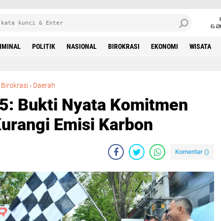
6 0
IMINAL
POLITIK
NASIONAL
BIROKRASI
EKONOMI
WISATA
Madura EV-Day 2025: Bukti Nyata Komitmen Pemkab Sumenep Kurangi Emisi Karbon
›
Birokrasi
›
Daerah
5: Bukti Nyata Komitmen
rangi Emisi Karbon
Komentar (
)