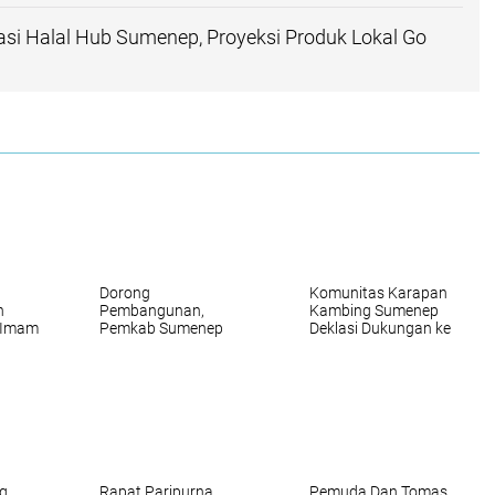
si Halal Hub Sumenep, Proyeksi Produk Lokal Go
Dorong
Komunitas Karapan
n
Pembangunan,
Kambing Sumenep
 Imam
Pemkab Sumenep
Deklasi Dukungan ke
Terus Kembangkan
FAHAM
bup
Potensi Desa
g
Rapat Paripurna
Pemuda Dan Tomas