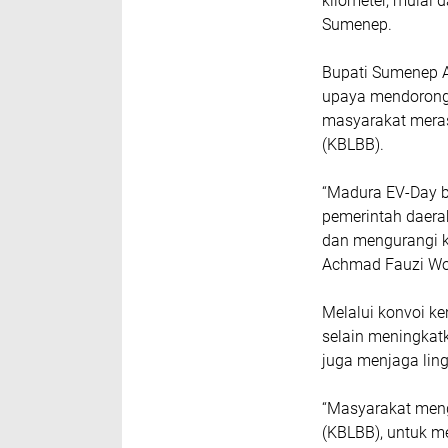
kilometer, mulai
Sumenep.
Bupati Sumenep 
upaya mendorong 
masyarakat meras
(KBLBB).
“Madura EV-Day b
pemerintah daera
dan mengurangi k
Achmad Fauzi Won
Melalui konvoi k
selain meningkatk
juga menjaga ling
“Masyarakat meng
(KBLBB), untuk me