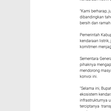
"Kami berharap, j
dibandingkan tah
bersih dan ramah 
Pemerintah Kabup
kendaraan listrik
komitmen menjaga
Sementara Genera
pihaknya mengapr
mendorong masyar
konvoi ini.
“Selama ini, Bup
ekosistem kendara
infrastrukturnya
terciptanya trans