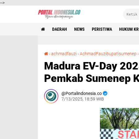
-->
DAERAH
NEWS
PERISTIWA
HUKUM KR
›
achmadfauzi
›
AchmadFauzibupatisumenep
Madura EV-Day 202
Pemkab Sumenep Ku
Portalindonesia.co
7/13/2025, 18:59 WIB