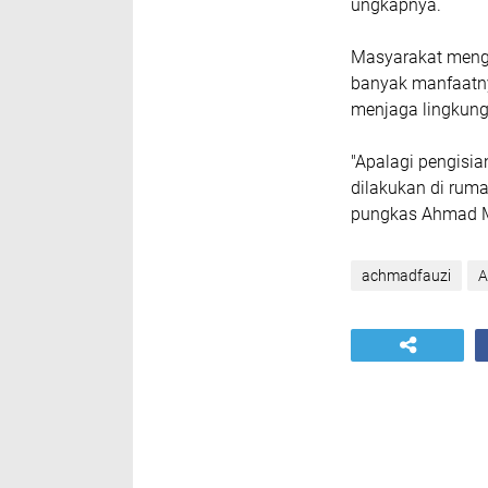
ungkapnya.
Masyarakat mengg
banyak manfaatny
menjaga lingkung
"Apalagi pengisia
dilakukan di rum
pungkas Ahmad M
achmadfauzi
A