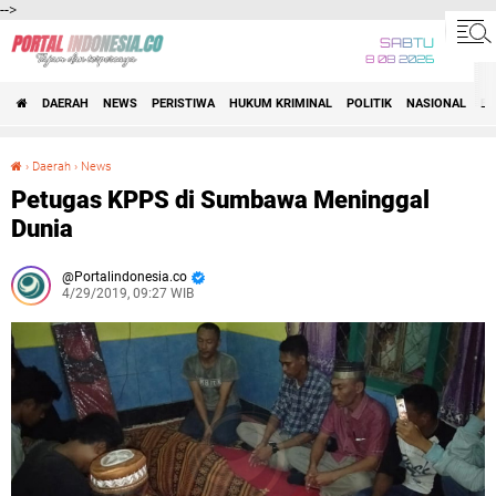
-->
SABTU
8 08 2026
DAERAH
NEWS
PERISTIWA
HUKUM KRIMINAL
POLITIK
NASIONAL
BI
›
Daerah
›
News
Petugas KPPS di Sumbawa Meninggal Dunia
Petugas KPPS di Sumbawa Meninggal
Dunia
Portalindonesia.co
4/29/2019, 09:27 WIB