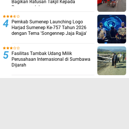
Bagikan Ratusan Takjil Kepada
Pengguna Jalan
Pemkab Sumenep Launching Logo
Harjad Sumenep Ke-757 Tahun 2026
dengan Tema 'Songennep Jaja Rajja'
Fasilitas Tambak Udang Milik
Perusahaan Internasional di Sumbawa
Dijarah
TERPOPULER LAINNYA
JELAJAHI
ADVERTORIAL
BIROKRASI
DAERAH
EKONOMI
HUKUM KRIMINAL
KESEHATAN