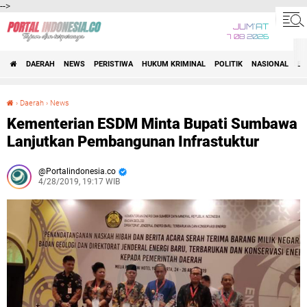
-->
JUM'AT
7 08 2026
DAERAH
NEWS
PERISTIWA
HUKUM KRIMINAL
POLITIK
NASIONAL
BI
›
Daerah
›
News
Kementerian ESDM Minta Bupati Sumbawa Lanjutkan Pembangunan Infrastuktur
Kementerian ESDM Minta Bupati Sumbawa
Lanjutkan Pembangunan Infrastuktur
Portalindonesia.co
4/28/2019, 19:17 WIB