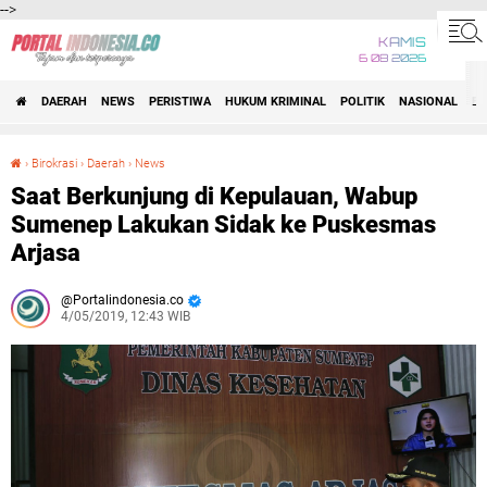
-->
KAMIS
6 08 2026
DAERAH
NEWS
PERISTIWA
HUKUM KRIMINAL
POLITIK
NASIONAL
BI
›
Birokrasi
›
Daerah
›
News
Saat Berkunjung di Kepulauan, Wabup Sumenep Lakukan Sidak ke Puskesmas Arjasa
Saat Berkunjung di Kepulauan, Wabup
Sumenep Lakukan Sidak ke Puskesmas
Arjasa
Portalindonesia.co
4/05/2019, 12:43 WIB