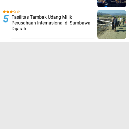
Fasilitas Tambak Udang Milik
Perusahaan Internasional di Sumbawa
Dijarah
TERPOPULER LAINNYA
JELAJAHI
ADVERTORIAL
BIROKRASI
DAERAH
EKONOMI
HUKUM KRIMINAL
KESEHATAN
NASIONAL
NEWS
OLAHRAGA
OPINI
PENDIDIKAN
PERISTIWA
POLITIK
SOSIAL
WISATA