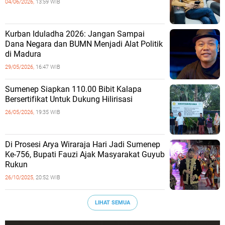
04/06/2026,
13:59 WIB
Kurban Iduladha 2026: Jangan Sampai
Dana Negara dan BUMN Menjadi Alat Politik
di Madura
29/05/2026,
16:47 WIB
Sumenep Siapkan 110.00 Bibit Kalapa
Bersertifikat Untuk Dukung Hilirisasi
26/05/2026,
19:35 WIB
Di Prosesi Arya Wiraraja Hari Jadi Sumenep
Ke-756, Bupati Fauzi Ajak Masyarakat Guyub
Rukun
26/10/2025,
20:52 WIB
LIHAT SEMUA