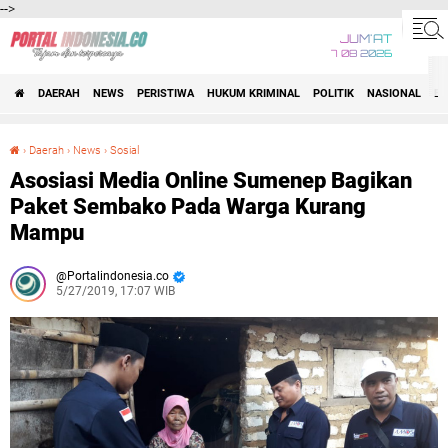
-->
JUM'AT
7 08 2026
DAERAH
NEWS
PERISTIWA
HUKUM KRIMINAL
POLITIK
NASIONAL
BI
›
Daerah
›
News
›
Sosial
Asosiasi Media Online Sumenep Bagikan Paket Sembako Pada Warga Kurang Mampu
Asosiasi Media Online Sumenep Bagikan
Paket Sembako Pada Warga Kurang
Mampu
Portalindonesia.co
5/27/2019, 17:07 WIB