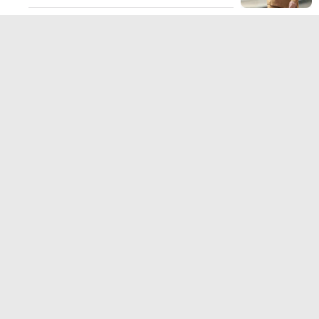
TERPOPULER LAINNYA
JELAJAHI
ADVERTORIAL
BIROKRASI
DAERAH
EKONOMI
HUKUM KRIMINAL
KESEHATAN
NASIONAL
NEWS
OLAHRAGA
OPINI
PENDIDIKAN
PERISTIWA
POLITIK
SOSIAL
WISATA
@Portalindonesia.co