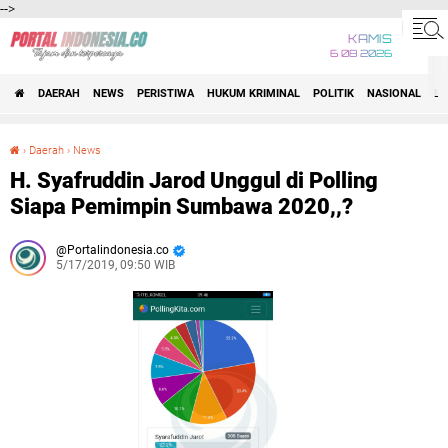
-->
KAMIS
6 08 2026
DAERAH
NEWS
PERISTIWA
HUKUM KRIMINAL
POLITIK
NASIONAL
BI
›
Daerah
›
News
H. Syafruddin Jarod Unggul di Polling Siapa Pemimpin Sumbawa 2020,,?
H. Syafruddin Jarod Unggul di Polling
Siapa Pemimpin Sumbawa 2020,,?
Portalindonesia.co
5/17/2019, 09:50 WIB