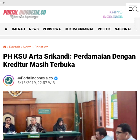
-->
KAMIS
6 08 2026
DAERAH
NEWS
PERISTIWA
HUKUM KRIMINAL
POLITIK
NASIONAL
BI
›
Daerah
›
News
›
Peristiwa
PH KSU Arta Srikandi: Perdamaian Dengan Kreditur Masih Terbuka
PH KSU Arta Srikandi: Perdamaian Dengan
Kreditur Masih Terbuka
Portalindonesia.co
5/15/2019, 22:57 WIB