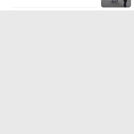
TERPOPULER LAINNYA
JELAJAHI
ADVERTORIAL
BIROKRASI
DAERAH
EKONOMI
HUKUM KRIMINAL
KESEHATAN
NASIONAL
NEWS
OLAHRAGA
OPINI
PENDIDIKAN
PERISTIWA
POLITIK
SOSIAL
WISATA
@Portalindonesia.co