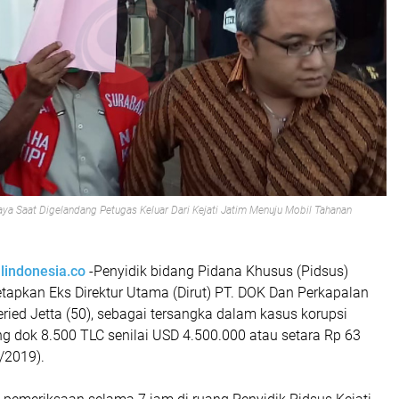
ya Saat Digelandang Petugas Keluar Dari Kejati Jatim Menuju Mobil Tahanan
lindonesia.co
-Penyidik bidang Pidana Khusus (Pidsus)
tapkan Eks Direktur Utama (Dirut) PT. DOK Dan Perkapalan
eried Jetta (50), sebagai tersangka dalam kasus korupsi
g dok 8.500 TLC senilai USD 4.500.000 atau setara Rp 63
5/2019).