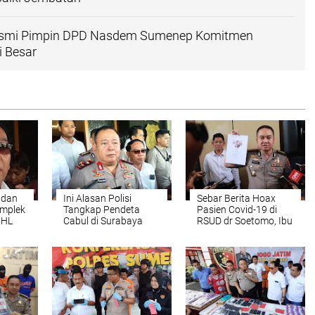
Resmi Pimpin DPD Nasdem Sumenep Komitmen
i Besar
 dan
Ini Alasan Polisi
Sebar Berita Hoax
mplek
Tangkap Pendeta
Pasien Covid-19 di
 HL
Cabul di Surabaya
RSUD dr Soetomo, Ibu
Dipercepat
Rumah Tangga di
g ke
Surabaya Masuk Bui