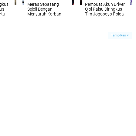
ngkus
Meras Sepasang
Pembuat Akun Driver
sus
Sejoli Dengan
Ojol Palsu Diringkus
rtu
Menyuruh Korban
Tim Jogoboyo Polda
 Bisnis
Bersetubuh, Pelaku
Jatim
Diringkus Polisi
Tampilkan