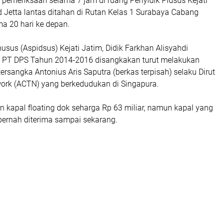
 pemeriksaan selama 7 jam di ruang Penyidik Pidsus Kejati
ed Jetta lantas ditahan di Rutan Kelas 1 Surabaya Cabang
ma 20 hari ke depan.
usus (Aspidsus) Kejati Jatim, Didik Farkhan Alisyahdi
 PT DPS Tahun 2014-2016 disangkakan turut melakukan
ersangka Antonius Aris Saputra (berkas terpisah) selaku Dirut
ork (ACTN) yang berkedudukan di Singapura.
 kapal floating dok seharga Rp 63 miliar, namun kapal yang
 pernah diterima sampai sekarang.