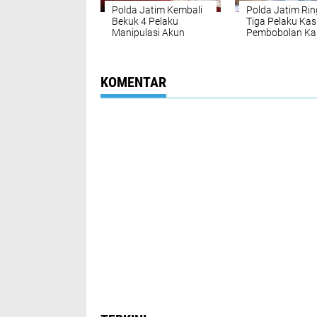
Polda Jatim Kembali
Polda Jatim Ri
Bekuk 4 Pelaku
Tiga Pelaku Ka
Manipulasi Akun
Pembobolan Ka
Driver GoJek Fiktif
Kredit Berkedok
Travel
KOMENTAR