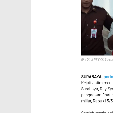
Eks Dirut PT DOK Suraba
SURABAYA,
porta
Kejati Jatim mene
Surabaya, Riry Sy
pengadaan floatin
miliar, Rabu (15/