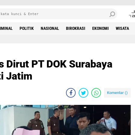
J
7 
IMINAL
POLITIK
NASIONAL
BIROKRASI
EKONOMI
WISATA
ks Dirut PT DOK Surabaya
i Jatim
Komentar (
)