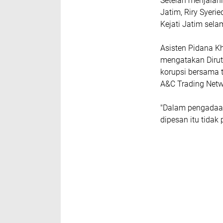
Setelah menjalani
Jatim, Riry Syeri
Kejati Jatim sela
Asisten Pidana Kh
mengatakan Dirut
korupsi bersama t
A&C Trading Netw
"Dalam pengadaan
dipesan itu tidak