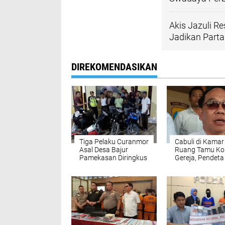
Akis Jazuli 
Jadikan Parta
DIREKOMENDASIKAN
Tiga Pelaku Curanmor
Cabuli di Kamar
Asal Desa Bajur
Ruang Tamu Ko
Pamekasan Diringkus
Gereja, Pendeta
Polisi
Ancam Korban:
Jangan Ngomon
Suamimu Nanti