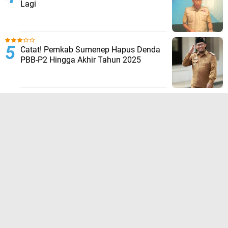
Lagi
Catat! Pemkab Sumenep Hapus Denda
PBB-P2 Hingga Akhir Tahun 2025
TERPOPULER LAINNYA
JELAJAHI
ADVERTORIAL
BIROKRASI
DAERAH
EKONOMI
HUKUM KRIMINAL
KESEHATAN
NASIONAL
NEWS
OLAHRAGA
OPINI
PENDIDIKAN
PERISTIWA