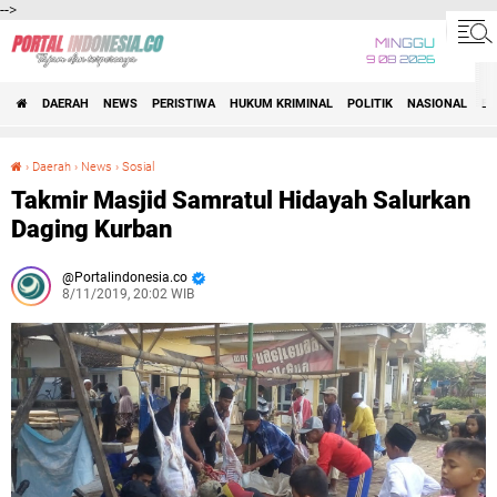
-->
MINGGU
9 08 2026
DAERAH
NEWS
PERISTIWA
HUKUM KRIMINAL
POLITIK
NASIONAL
BI
›
Daerah
›
News
›
Sosial
Takmir Masjid Samratul Hidayah Salurkan Daging Kurban
Takmir Masjid Samratul Hidayah Salurkan
Daging Kurban
Portalindonesia.co
8/11/2019, 20:02 WIB