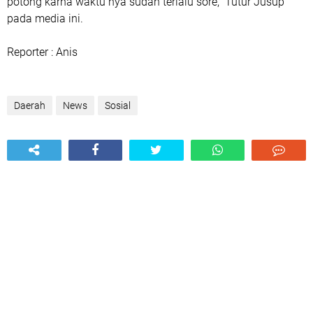
potong karna waktu nya sudah terlalu sore," Tutur Jusup
pada media ini.
Reporter : Anis
Daerah
News
Sosial