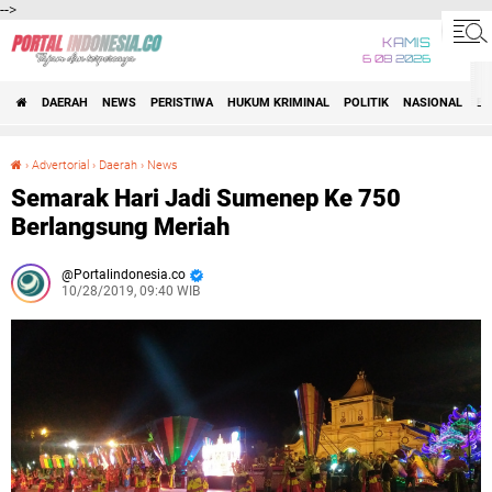
-->
KAMIS
6 08 2026
DAERAH
NEWS
PERISTIWA
HUKUM KRIMINAL
POLITIK
NASIONAL
BI
›
Advertorial
›
Daerah
›
News
Semarak Hari Jadi Sumenep Ke 750 Berlangsung Meriah
Semarak Hari Jadi Sumenep Ke 750
Berlangsung Meriah
Portalindonesia.co
10/28/2019, 09:40 WIB