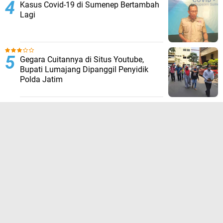
Kasus Covid-19 di Sumenep Bertambah
Lagi
Gegara Cuitannya di Situs Youtube,
Bupati Lumajang Dipanggil Penyidik
Polda Jatim
TERPOPULER LAINNYA
JELAJAHI
ADVERTORIAL
BIROKRASI
DAERAH
EKONOMI
HUKUM KRIMINAL
KESEHATAN
NASIONAL
NEWS
OLAHRAGA
OPINI