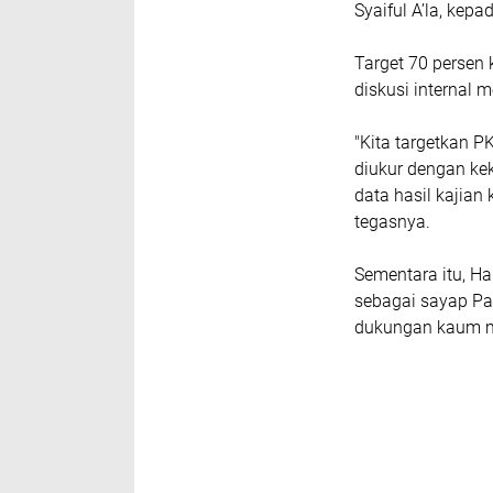
Syaiful A’la, kep
Target 70 persen
diskusi internal 
"Kita targetkan 
diukur dengan kek
data hasil kajian
tegasnya.
Sementara itu, H
sebagai sayap Par
dukungan kaum mil