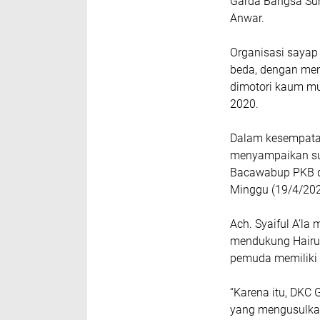
Garda Bangsa Su
Anwar.
Organisasi sayap 
beda, dengan men
dimotori kaum m
2020.
Dalam kesempatan
menyampaikan sur
Bacawabup PKB di
Minggu (19/4/202
Ach. Syaiful A’l
mendukung Hairul
pemuda memiliki
“Karena itu, DK
yang mengusulka