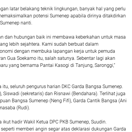
engan latar belakang teknik lingkungan, banyak hal yang perlu
memaksimalkan potensi Sumenep apabila dirinya ditakdirkan
a Sumenep nanti.
n dan hubungan baik ini membawa keberkahan untuk masa
ng lebih sejahtera. Kami sudah berbuat dalam
onomi dengan membuka lapangan kerja untuk pemuda
n Gua Soekarno itu, salah satunya. Sebentar lagi akan
baru yang bernama Pantai Kasogi di Tanjung, Saronggi,”
a itu, seluruh pengurus harian DKC Garda Bangsa Sumenep.
a), Siswadi (sekretaris) dan Risnawi (Bendahara). Terlihat juga
puan Bangsa Sumenep (Neng Fifi), Garda Cantik Bangsa (Ani
masaba (Rudi).
a ikut hadir Wakil Ketua DPC PKB Sumenep, Suudin.
 seperti memberi angin segar atas deklarasi dukungan Garda