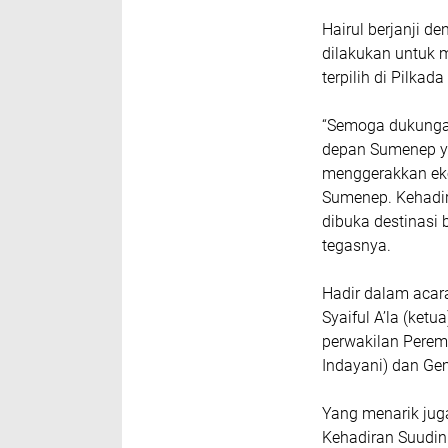
Hairul berjanji d
dilakukan untuk 
terpilih di Pilkad
“Semoga dukunga
depan Sumenep ya
menggerakkan ek
Sumenep. Kehadira
dibuka destinasi 
tegasnya.
Hadir dalam acar
Syaiful A’la (ketu
perwakilan Perem
Indayani) dan Ge
Yang menarik jug
Kehadiran Suudin