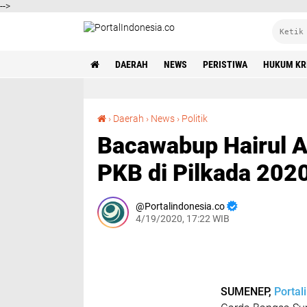
-->
DAERAH
NEWS
PERISTIWA
HUKUM KR
Bacawabup Hairul Anwar Penentu Kemenangan PKB di Pilkada 2020?
›
Daerah
›
News
›
Politik
Bacawabup Hairul 
PKB di Pilkada 202
Portalindonesia.co
4/19/2020, 17:22 WIB
SUMENEP,
Portal