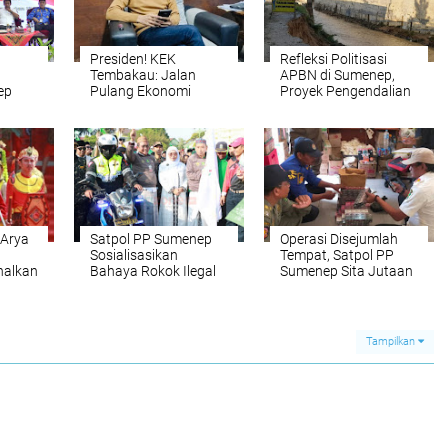
Presiden! KEK
Refleksi Politisasi
Tembakau: Jalan
APBN di Sumenep,
ep
Pulang Ekonomi
Proyek Pengendalian
kan
Madura
Banjir untuk Siapa?
 Arya
Satpol PP Sumenep
Operasi Disejumlah
Sosialisasikan
Tempat, Satpol PP
nalkan
Bahaya Rokok Ilegal
Sumenep Sita Jutaan
jarah
ke Para Santri NU
Batang Rokok Ilegal
Tampilkan