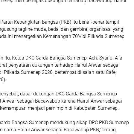
menep mempertegas dukungan terhadap Bacawabup Hairul
Partai Kebangkitan Bangsa (PKB) itu benar-benar tampil
gusung tagline muda, beda, dan gembira, organisasi yang
uda ini menargetkan Kemenangan 70% di Pilkada Sumenep
 itu, Ketua DKC Garda Bangsa Sumenep, Ach. Syaiful A’la
at penyataan dukungan terhadap Hairul Anwar sebagai
 Pilkada Sumenep 2020, bertempat di salah satu Cafe,
0).
a menyebut, dasar dukungan DKC Garda Bangsa Sumenep
 Anwar sebagai Bacawabup karena Hairul Anwar sebagai
 kemampuan menjadi pemimpin di Kabupaten Sumenep.
C Garda Bangsa Sumenep mendukung sikap DPC PKB Sumenep
n nama Hairul Anwar sebagai Bacawabup PKB,” terang