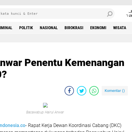
J
7 
IMINAL
POLITIK
NASIONAL
BIROKRASI
EKONOMI
WISATA
Anwar Penentu Kemenangan
0?
Komentar (
)
Bacawabup Hairul Anwar
indonesia.co
- Rapat Kerja Dewan Koordinasi Cabang (DKC)