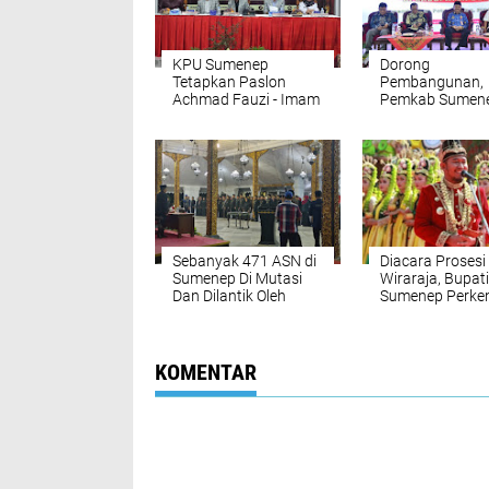
KPU Sumenep
Dorong
Tetapkan Paslon
Pembangunan,
Achmad Fauzi - Imam
Pemkab Sumen
Hasyim Sebagai
Terus Kembang
Bupati dan Wabup
Potensi Desa
Sebanyak 471 ASN di
Diacara Prosesi
Sumenep Di Mutasi
Wiraraja, Bupati
Dan Dilantik Oleh
Sumenep Perke
Bupati Sumenep
Peninggalan Se
KOMENTAR