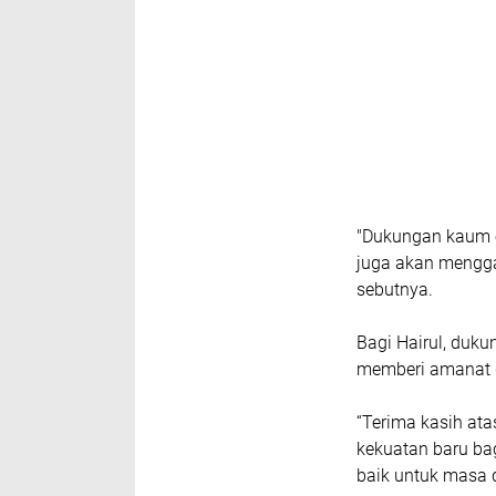
"Dukungan kaum e
juga akan mengga
sebutnya.
Bagi Hairul, duk
memberi amanat d
“Terima kasih at
kekuatan baru b
baik untuk masa 