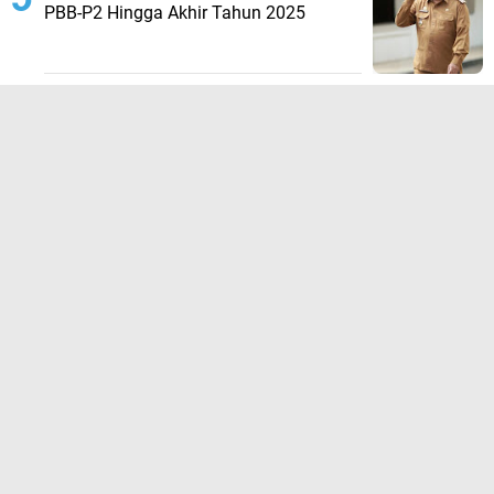
PBB-P2 Hingga Akhir Tahun 2025
TERPOPULER LAINNYA
JELAJAHI
ADVERTORIAL
BIROKRASI
DAERAH
EKONOMI
HUKUM KRIMINAL
KESEHATAN
NASIONAL
NEWS
OLAHRAGA
OPINI
PENDIDIKAN
PERISTIWA
POLITIK
SOSIAL
WISATA
@Portalindonesia.co