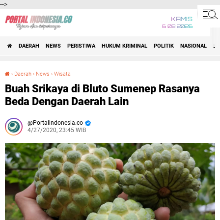
-->
KAMIS
6 08 2026
DAERAH
NEWS
PERISTIWA
HUKUM KRIMINAL
POLITIK
NASIONAL
BI
›
Daerah
›
News
›
Wisata
Buah Srikaya di Bluto Sumenep Rasanya Beda Dengan Daerah Lain
Buah Srikaya di Bluto Sumenep Rasanya
Beda Dengan Daerah Lain
Portalindonesia.co
4/27/2020, 23:45 WIB