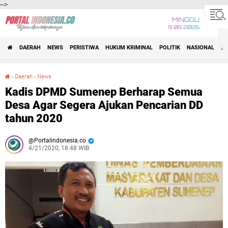
-->
MINGGU
9 08 2026
DAERAH
NEWS
PERISTIWA
HUKUM KRIMINAL
POLITIK
NASIONAL
BI
›
Daerah
›
News
Kadis DPMD Sumenep Berharap Semua Desa Agar Segera Ajukan Pencarian DD tahun 2020
Kadis DPMD Sumenep Berharap Semua
Desa Agar Segera Ajukan Pencarian DD
tahun 2020
Portalindonesia.co
4/21/2020, 18:48 WIB