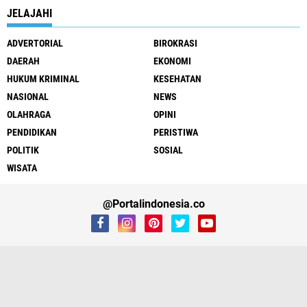
JELAJAHI
ADVERTORIAL
BIROKRASI
DAERAH
EKONOMI
HUKUM KRIMINAL
KESEHATAN
NASIONAL
NEWS
OLAHRAGA
OPINI
PENDIDIKAN
PERISTIWA
POLITIK
SOSIAL
WISATA
@Portalindonesia.co
Tentang Kami
Redaksi
Info Iklan
Privacy Policy
Pedoman Media Siber
Copyright ©
2026 PortalIndonesia.co