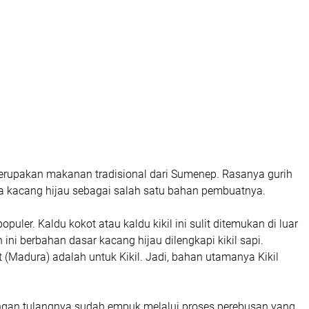
merupakan makanan tradisional dari Sumenep. Rasanya gurih
a kacang hijau sebagai salah satu bahan pembuatnya.
populer. Kaldu kokot atau kaldu kikil ini sulit ditemukan di luar
ni berbahan dasar kacang hijau dilengkapi kikil sapi.
(Madura) adalah untuk Kikil. Jadi, bahan utamanya Kikil
dengan tulangnya sudah empuk melalui proses perebusan yang