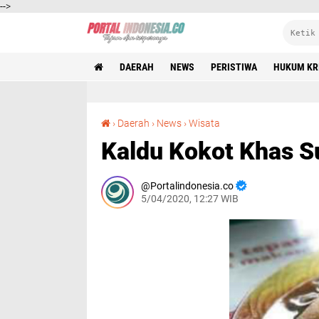
-->
DAERAH
NEWS
PERISTIWA
HUKUM KR
Kaldu Kokot Khas Sumenep Enak Dan Gurih
›
Daerah
›
News
›
Wisata
Kaldu Kokot Khas 
Portalindonesia.co
5/04/2020, 12:27 WIB