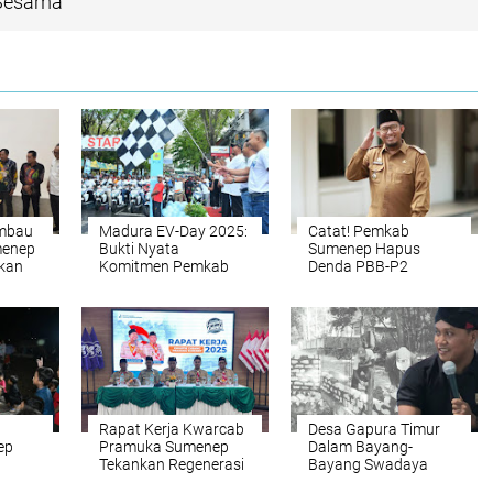
 Sesama
imbau
Madura EV-Day 2025:
Catat! Pemkab
menep
Bukti Nyata
Sumenep Hapus
kan
Komitmen Pemkab
Denda PBB-P2
dan
Sumenep Kurangi
Hingga Akhir Tahun
akyat
Emisi Karbon
2025
Rapat Kerja Kwarcab
Desa Gapura Timur
ep
Pramuka Sumenep
Dalam Bayang-
Tekankan Regenerasi
Bayang Swadaya
MKM
dan Konsolidasi