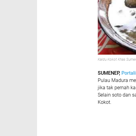
Kaldu Kokot Khas Sume
SUMENEP,
Portal
Pulau Madura me
jika tak pernah 
Selain soto dan 
Kokot.