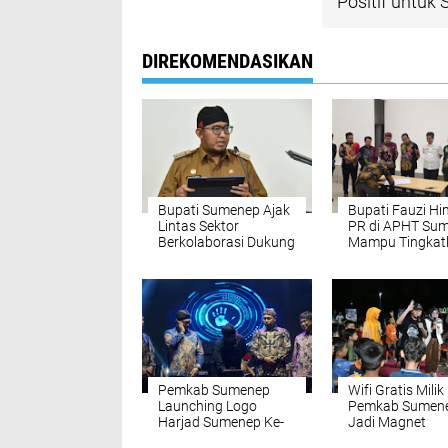
Positif untuk
DIREKOMENDASIKAN
Bupati Sumenep Ajak
Bupati Fauzi H
Lintas Sektor
PR di APHT Su
Berkolaborasi Dukung
Mampu Tingkat
ORI Campak
Perekonomian 
Sejahterakan R
Pemkab Sumenep
Wifi Gratis Milik
Launching Logo
Pemkab Sumen
Harjad Sumenep Ke-
Jadi Magnet
757 Tahun 2026
Pengunjung U