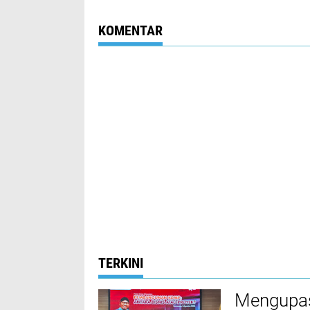
dengan Tema
Tajamara
'Songennep Jaja Rajja'
KOMENTAR
TERKINI
Mengupas