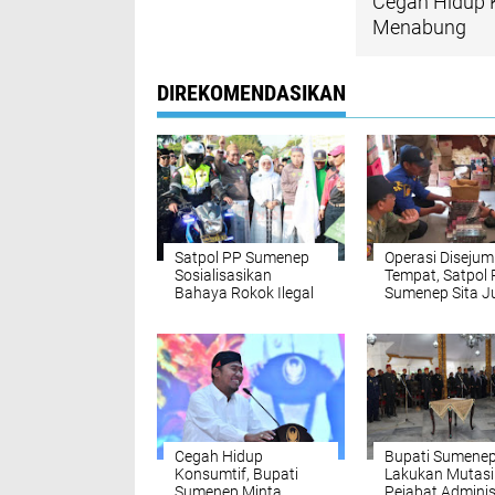
Cegah Hidup 
Menabung
DIREKOMENDASIKAN
Satpol PP Sumenep
Operasi Disejum
Sosialisasikan
Tempat, Satpol
Bahaya Rokok Ilegal
Sumenep Sita J
ke Para Santri NU
Batang Rokok Il
Cegah Hidup
Bupati Sumene
Konsumtif, Bupati
Lakukan Mutasi
Sumenep Minta
Pejabat Adminis