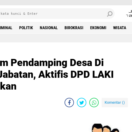
J
7 
IMINAL
POLITIK
NASIONAL
BIROKRASI
EKONOMI
WISATA
om Pendamping Desa Di
batan, Aktifis DPD LAKI
lkan
Komentar (
)