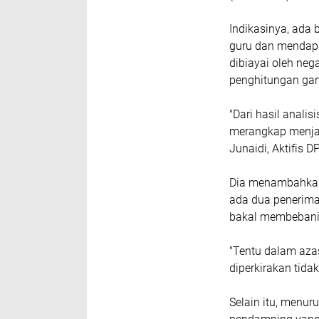
Indikasinya, ada
guru dan mendapat
dibiayai oleh neg
penghitungan ga
"Dari hasil anal
merangkap menjadi
Junaidi, Aktifis D
Dia menambahkan,
ada dua penerima
bakal membebani
"Tentu dalam aza
diperkirakan tida
Selain itu, menu