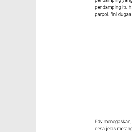
pendamping yang m
pendamping itu h
parpol. "Ini dugaa
Edy menegaskan, 
desa jelas merang