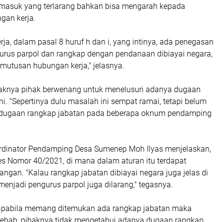
a masuk yang terlarang bahkan bisa mengarah kepada
gan kerja.
rja, dalam pasal 8 huruf h dan i, yang intinya, ada penegasan
gurus parpol dan rangkap dengan pendanaan dibiayai negara,
mutusan hubungan kerja," jelasnya.
ihaknya pihak berwenang untuk menelusuri adanya dugaan
ni. "Sepertinya dulu masalah ini sempat ramai, tetapi belum
t dugaan rangkap jabatan pada beberapa oknum pendamping
ordinator Pendamping Desa Sumenep Moh Ilyas menjelaskan,
 Nomor 40/2021, di mana dalam aturan itu terdapat
angan. "Kalau rangkap jabatan dibiayai negara juga jelas di
menjadi pengurus parpol juga dilarang," tegasnya.
 apabila memang ditemukan ada rangkap jabatan maka
 Sebab, pihaknya tidak mengetahui adanya dugaan rangkap