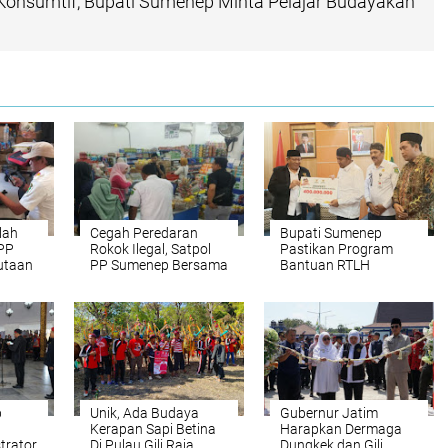
Konsumtif, Bupati Sumenep Minta Pelajar Budayakan
lah
Cegah Peredaran
Bupati Sumenep
 PP
Rokok Ilegal, Satpol
Pastikan Program
utaan
PP Sumenep Bersama
Bantuan RTLH
egal
Bea Cukai Gelar
Baznas Harus Tepat
Operasi
Sasaran
p
Unik, Ada Budaya
Gubernur Jatim
Kerapan Sapi Betina
Harapkan Dermaga
trator
Di Pulau Gili Raja
Dungkek dan Gili