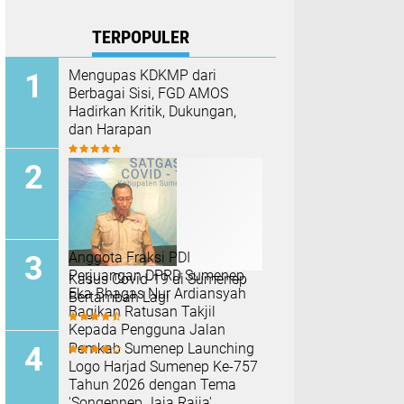
TERPOPULER
Mengupas KDKMP dari
Berbagai Sisi, FGD AMOS
Hadirkan Kritik, Dukungan,
dan Harapan
Anggota Fraksi PDI
Perjuangan DPRD Sumenep,
Kasus Covid-19 di Sumenep
Eka Bhagas Nur Ardiansyah
Bertambah Lagi
Bagikan Ratusan Takjil
Kepada Pengguna Jalan
Pemkab Sumenep Launching
Logo Harjad Sumenep Ke-757
Tahun 2026 dengan Tema
'Songennep Jaja Rajja'