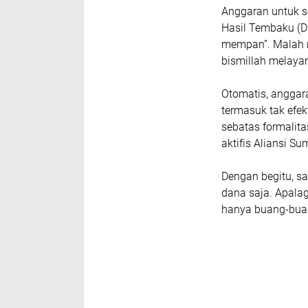
Anggaran untuk so
Hasil Tembaku (DB
mempan”. Malah ro
bismillah melayani
Otomatis, anggara
termasuk tak efe
sebatas formalita
aktifis Aliansi 
Dengan begitu, s
dana saja. Apalag
hanya buang-buang