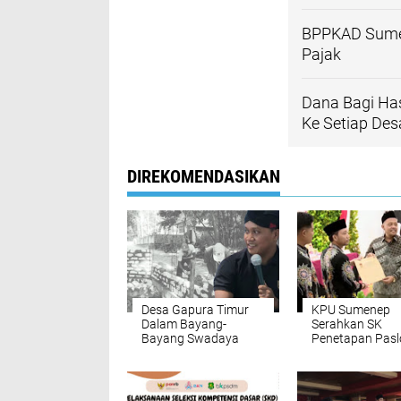
BPPKAD Sume
Pajak
Dana Bagi Ha
Ke Setiap Des
DIREKOMENDASIKAN
Desa Gapura Timur
KPU Sumenep
Dalam Bayang-
Serahkan SK
Bayang Swadaya
Penetapan Pasl
Terpilih ke DPRD
Setempat