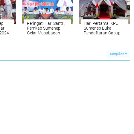
ep
Peringati Hari Santri,
Hari Pertama, KPU
ari
Pemkab Sumenep
Sumenep Buka
 2024
Gelar Musabaqah
Pendaftaran Cabup -
Qira’atil Kitab
Cawabup 2024
Tampilkan