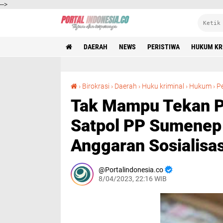
-->
DAERAH
NEWS
PERISTIWA
HUKUM KR
›
Birokrasi
›
Daerah
›
Huku kriminal
›
Hukum
›
Pe
Tak Mampu Tekan Pe
Satpol PP Sumenep 
Anggaran Sosialisas
Portalindonesia.co
8/04/2023, 22:16 WIB