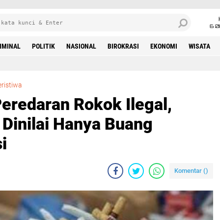
6 0
IMINAL
POLITIK
NASIONAL
BIROKRASI
EKONOMI
WISATA
Tak Mampu Tekan Peredaran Rokok Ilegal, Satpol PP Sumenep Dinilai Hanya Buang Anggaran Sosialisasi
ristiwa
redaran Rokok Ilegal,
Dinilai Hanya Buang
i
Komentar (
)