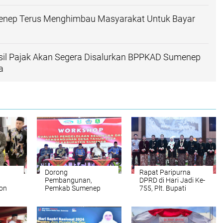
nep Terus Menghimbau Masyarakat Untuk Bayar
sil Pajak Akan Segera Disalurkan BPPKAD Sumenep
a
Dorong
Rapat Paripurna
Pembangunan,
DPRD di Hari Jadi Ke-
on
Pemkab Sumenep
755, Plt. Bupati
Terus Kembangkan
Sumenep Sampaikan
Potensi Desa
Capaian 74
Penghargaan
Nasional