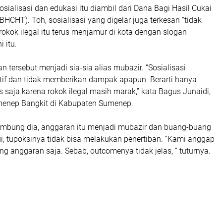
sialisasi dan edukasi itu diambil dari Dana Bagi Hasil Cukai
HCHT). Toh, sosialisasi yang digelar juga terkesan “tidak
kok ilegal itu terus menjamur di kota dengan slogan
 itu.
n tersebut menjadi sia-sia alias mubazir. “Sosialisasi
ktif dan tidak memberikan dampak apapun. Berarti hanya
s saja karena rokok ilegal masih marak,” kata Bagus Junaidi,
Sumenep Bangkit di Kabupaten Sumenep.
ambung dia, anggaran itu menjadi mubazir dan buang-buang
i, tupoksinya tidak bisa melakukan penertiban. “Kami anggap
 anggaran saja. Sebab, outcomenya tidak jelas, “ tuturnya.