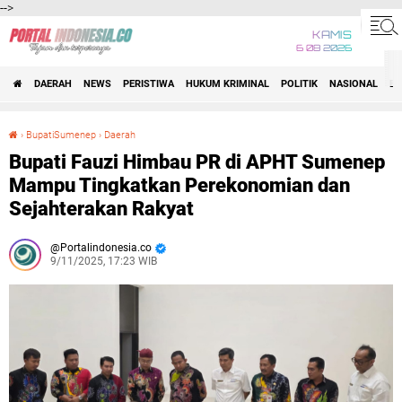
-->
KAMIS
6 08 2026
DAERAH
NEWS
PERISTIWA
HUKUM KRIMINAL
POLITIK
NASIONAL
BI
›
BupatiSumenep
›
Daerah
Bupati Fauzi Himbau PR di APHT Sumenep Mampu Tingkatkan Perekonomian dan Sejahterakan Rakyat
Bupati Fauzi Himbau PR di APHT Sumenep
Mampu Tingkatkan Perekonomian dan
Sejahterakan Rakyat
Portalindonesia.co
9/11/2025, 17:23 WIB