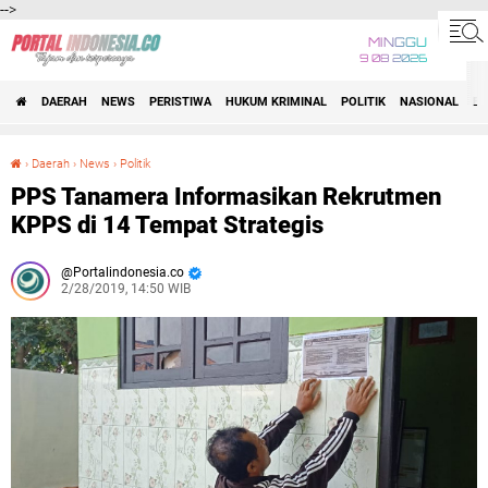
-->
MINGGU
9 08 2026
DAERAH
NEWS
PERISTIWA
HUKUM KRIMINAL
POLITIK
NASIONAL
BI
›
Daerah
›
News
›
Politik
PPS Tanamera Informasikan Rekrutmen KPPS di 14 Tempat Strategis
PPS Tanamera Informasikan Rekrutmen
KPPS di 14 Tempat Strategis
Portalindonesia.co
2/28/2019, 14:50 WIB