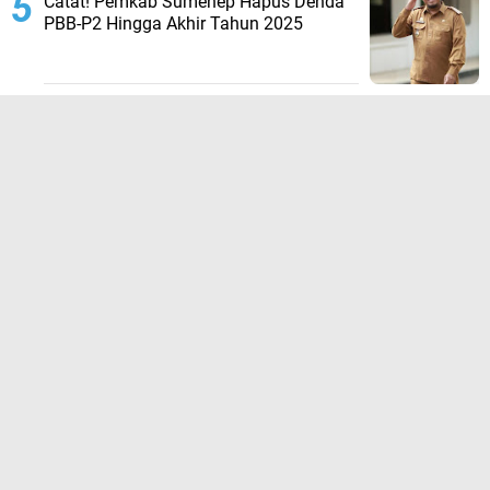
Catat! Pemkab Sumenep Hapus Denda
PBB-P2 Hingga Akhir Tahun 2025
TERPOPULER LAINNYA
JELAJAHI
ADVERTORIAL
BIROKRASI
DAERAH
EKONOMI
HUKUM KRIMINAL
KESEHATAN
NASIONAL
NEWS
OLAHRAGA
OPINI
PENDIDIKAN
PERISTIWA
POLITIK
SOSIAL
WISATA
@Portalindonesia.co