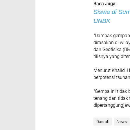
Baca Juga:
Siswa di Sum
UNBK
"Dampak gempabu
dirasakan di wila
dan Geofisika (B
rilisnya yang dit
Menurut Khalid, 
berpotensi tsuna
"Gempa ini tidak 
tenang dan tidak 
dipertanggungjaw
Daerah
News