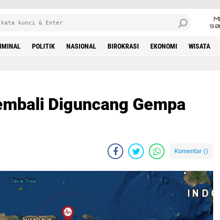
M
9 0
IMINAL
POLITIK
NASIONAL
BIROKRASI
EKONOMI
WISATA
Kembali Diguncang Gempa
Komentar (
)