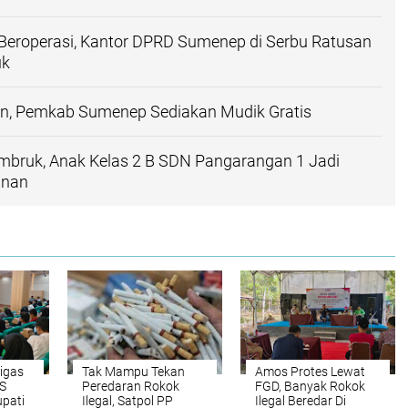
Beroperasi, Kantor DPRD Sumenep di Serbu Ratusan
uk
an, Pemkab Sumenep Sediakan Mudik Gratis
mbruk, Anak Kelas 2 B SDN Pangarangan 1 Jadi
unan
igas
Tak Mampu Tekan
Amos Protes Lewat
S
Peredaran Rokok
FGD, Banyak Rokok
upati
Ilegal, Satpol PP
Ilegal Beredar Di