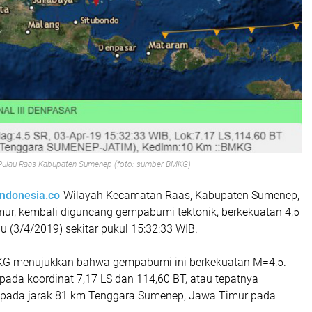
Pulau Raas Kabupaten Sumenep (foto: sumber BMKG)
indonesia.co
-Wilayah Kecamatan Raas, Kabupaten Sumenep,
ur, kembali diguncang gempabumi tektonik, berkekuatan 4,5
bu (3/4/2019) sekitar pukul 15:32:33 WIB.
MKG menujukkan bahwa gempabumi ini berkekuatan M=4,5.
k pada koordinat 7,17 LS dan 114,60 BT, atau tepatnya
at pada jarak 81 km Tenggara Sumenep, Jawa Timur pada