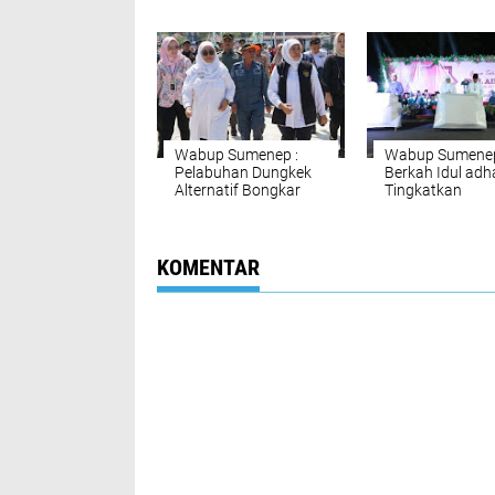
Hibahkan Tanah 1
Sumenep “Memuj
Hektar Untuk
Pembagunan
Universitas NU
Wabup Sumenep :
Wabup Sumene
Pelabuhan Dungkek
Berkah Idul adh
Alternatif Bongkar
Tingkatkan
Muat Penumpang
Kepedulian Sosi
dan Barang
Pada Kaum Dhu
KOMENTAR