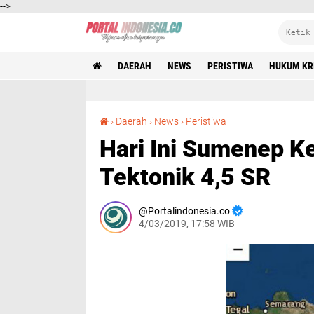
-->
DAERAH
NEWS
PERISTIWA
HUKUM KR
Hari Ini Sumenep Kembali Diguncang Gempa Tektonik 4,5 SR
›
Daerah
›
News
›
Peristiwa
Hari Ini Sumenep 
Tektonik 4,5 SR
Portalindonesia.co
4/03/2019, 17:58 WIB