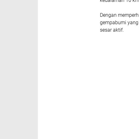
kedalaman 10 km
Dengan memperhat
gempabumi yang t
sesar aktif.