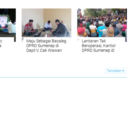
i”
Sumenep Dinilai
Sumenep
Hanya Buang
Anggaran Sosialisasi
p:
Maju Sebagai Bacaleg
Lantaran Tak
a
DPRD Sumenep di
Beroperasi, Kantor
Dapil V, Cak Wawan
DPRD Sumenep di
al
Ambil Formulir
Serbu Ratusan Sopir
afa
Pendaftaran di
Dum Truk
Kantor DPC Partai
Gerindra
Tampilkan