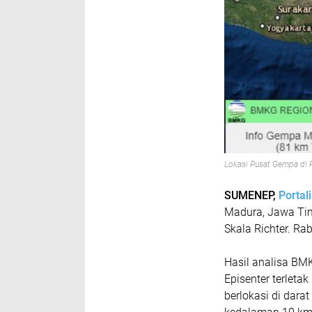
Lokasi Pusat Gempa di 
SUMENEP,
Portal
Madura, Jawa Tim
Skala Richter. Ra
Hasil analisa B
Episenter terleta
berlokasi di dar