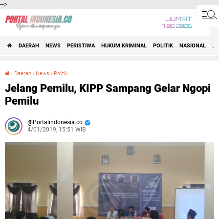
-->
JUM'AT
7 08 2026
DAERAH
NEWS
PERISTIWA
HUKUM KRIMINAL
POLITIK
NASIONAL
BI
›
Daerah
›
News
›
Politik
Jelang Pemilu, KIPP Sampang Gelar Ngopi Pemilu
Jelang Pemilu, KIPP Sampang Gelar Ngopi
Pemilu
Portalindonesia.co
4/01/2019, 15:51 WIB