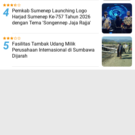
Pemkab Sumenep Launching Logo
Harjad Sumenep Ke-757 Tahun 2026
dengan Tema 'Songennep Jaja Rajja'
Fasilitas Tambak Udang Milik
Perusahaan Internasional di Sumbawa
Dijarah
TERPOPULER LAINNYA
JELAJAHI
ADVERTORIAL
BIROKRASI
DAERAH
EKONOMI
HUKUM KRIMINAL
KESEHATAN
NASIONAL
NEWS