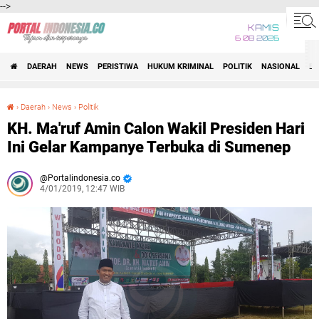
-->
KAMIS
6 08 2026
DAERAH
NEWS
PERISTIWA
HUKUM KRIMINAL
POLITIK
NASIONAL
BI
›
Daerah
›
News
›
Politik
KH. Ma'ruf Amin Calon Wakil Presiden Hari Ini Gelar Kampanye Terbuka di Sumenep
KH. Ma'ruf Amin Calon Wakil Presiden Hari
Ini Gelar Kampanye Terbuka di Sumenep
Portalindonesia.co
4/01/2019, 12:47 WIB