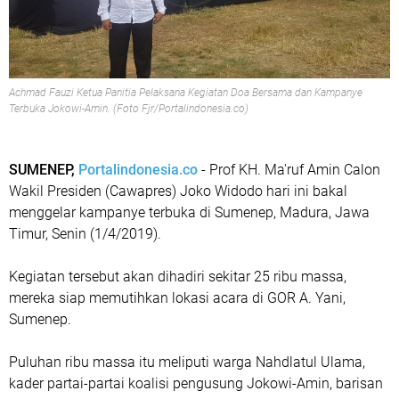
Achmad Fauzi Ketua Panitia Pelaksana Kegiatan Doa Bersama dan Kampanye
Terbuka Jokowi-Amin. (Foto Fjr/Portalindonesia.co)
SUMENEP,
Portalindonesia.co
- Prof KH. Ma'ruf Amin Calon
Wakil Presiden (Cawapres) Joko Widodo hari ini bakal
menggelar kampanye terbuka di Sumenep, Madura, Jawa
Timur, Senin (1/4/2019).
Kegiatan tersebut akan dihadiri sekitar 25 ribu massa,
mereka siap memutihkan lokasi acara di GOR A. Yani,
Sumenep.
Puluhan ribu massa itu meliputi warga Nahdlatul Ulama,
kader partai-partai koalisi pengusung Jokowi-Amin, barisan