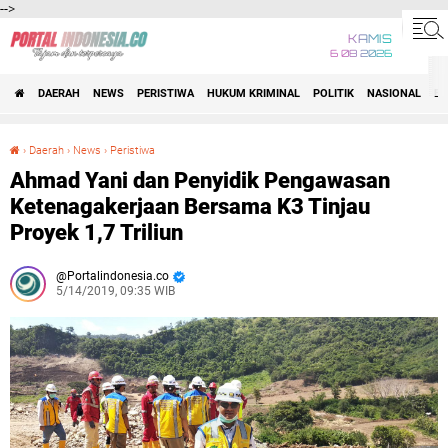
-->
KAMIS
6 08 2026
DAERAH
NEWS
PERISTIWA
HUKUM KRIMINAL
POLITIK
NASIONAL
BI
›
Daerah
›
News
›
Peristiwa
Ahmad Yani dan Penyidik Pengawasan Ketenagakerjaan Bersama K3 Tinjau Proyek 1,7 Triliun
Ahmad Yani dan Penyidik Pengawasan
Ketenagakerjaan Bersama K3 Tinjau
Proyek 1,7 Triliun
Portalindonesia.co
5/14/2019, 09:35 WIB