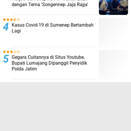
dengan Tema 'Songennep Jaja Rajja'
Kasus Covid-19 di Sumenep Bertambah
Lagi
Gegara Cuitannya di Situs Youtube,
Bupati Lumajang Dipanggil Penyidik
Polda Jatim
TERPOPULER LAINNYA
JELAJAHI
ADVERTORIAL
BIROKRASI
DAERAH
EKONOMI