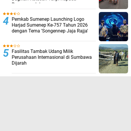
Pengguna Jalan
Pemkab Sumenep Launching Logo
Harjad Sumenep Ke-757 Tahun 2026
dengan Tema 'Songennep Jaja Rajja'
Fasilitas Tambak Udang Milik
Perusahaan Internasional di Sumbawa
Dijarah
TERPOPULER LAINNYA
JELAJAHI
ADVERTORIAL
BIROKRASI
DAERAH
EKONOMI
HUKUM KRIMINAL
KESEHATAN