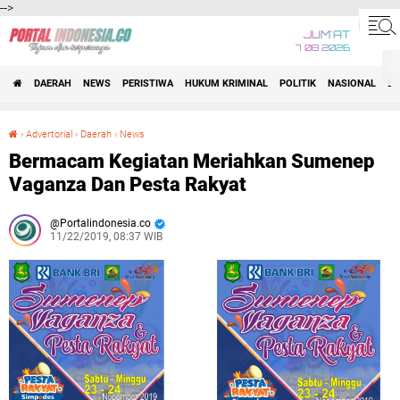
-->
JUM'AT
7 08 2026
DAERAH
NEWS
PERISTIWA
HUKUM KRIMINAL
POLITIK
NASIONAL
BI
›
Advertorial
›
Daerah
›
News
Bermacam Kegiatan Meriahkan Sumenep Vaganza Dan Pesta Rakyat
Bermacam Kegiatan Meriahkan Sumenep
Vaganza Dan Pesta Rakyat
Portalindonesia.co
11/22/2019, 08:37 WIB