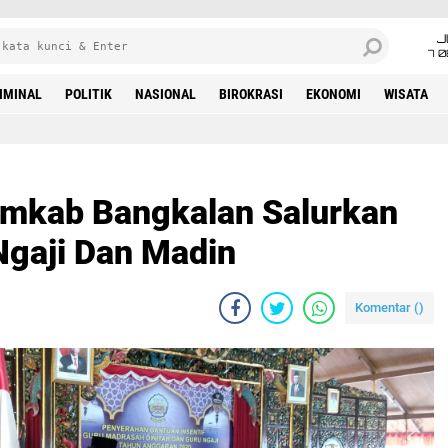
J
7 
IMINAL
POLITIK
NASIONAL
BIROKRASI
EKONOMI
WISATA
emkab Bangkalan Salurkan
Ngaji Dan Madin
Komentar (
)