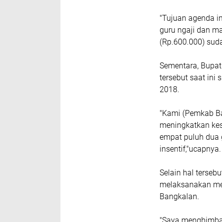
"Tujuan agenda in
guru ngaji dan ma
(Rp.600.000) suda
Sementara, Bupat
tersebut saat ini 
2018.
"Kami (Pemkab Ba
meningkatkan kese
empat puluh dua 
insentif,"ucapnya.
Selain hal terseb
melaksanakan me
Bangkalan.
"Saya menghimbau