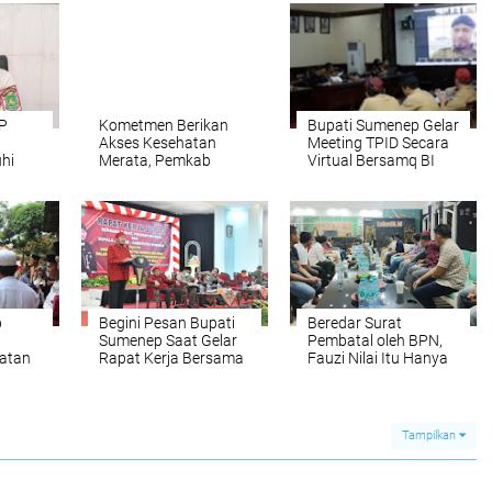
PP
Kometmen Berikan
Bupati Sumenep Gelar
Akses Kesehatan
Meeting TPID Secara
hi
Merata, Pemkab
Virtual Bersamq BI
Sumenep Raih
Jatim
Penghargaan UHC
p
Begini Pesan Bupati
Beredar Surat
Sumenep Saat Gelar
Pembatal oleh BPN,
matan
Rapat Kerja Bersama
Fauzi Nilai Itu Hanya
Camat, Pendamping
Lelucon
Desa dan Kepala Desa
Tampilkan