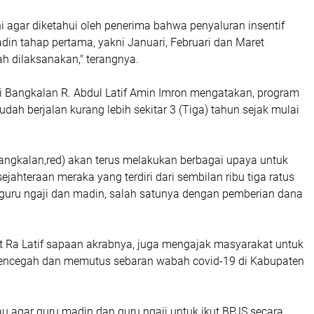
i agar diketahui oleh penerima bahwa penyaluran insentif
din tahap pertama, yakni Januari, Februari dan Maret
h dilaksanakan," terangnya.
i Bangkalan R. Abdul Latif Amin Imron mengatakan, program
sudah berjalan kurang lebih sekitar 3 (Tiga) tahun sejak mulai
ngkalan,red) akan terus melakukan berbagai upaya untuk
jahteraan meraka yang terdiri dari sembilan ribu tiga ratus
guru ngaji dan madin, salah satunya dengan pemberian dana
ut Ra Latif sapaan akrabnya, juga mengajak masyarakat untuk
ncegah dan memutus sebaran wabah covid-19 di Kabupaten
 agar guru madin dan guru ngaji untuk ikut BPJS secara