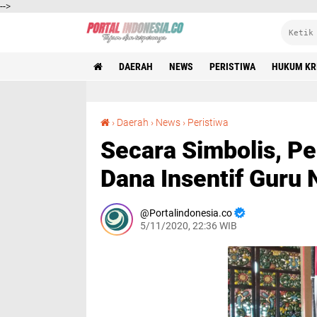
-->
DAERAH
NEWS
PERISTIWA
HUKUM KR
Secara Simbolis, Pemkab Bangkalan Salurkan Dana Insentif Guru Ngaji Dan Madin
›
Daerah
›
News
›
Peristiwa
Secara Simbolis, P
Dana Insentif Guru 
Portalindonesia.co
5/11/2020, 22:36 WIB