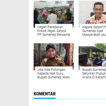
Cegah Peredaran
Kepala Satpol 
Rokok Ilegal, Satpol
Sumenep Ajak
PP Sumenep Bersama
Masyarakat Jau
Bea Cukai Gelar
Rokok Ilegal
Operasi
Jika Ada Potongan
Bupati Sumene
Kepada Hak Guru
Salurkan Pupuk
Bupati Sumenep Akan
Gratis Di Keca
ditindak Tegas
Lenteng
KOMENTAR