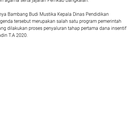
okoh agama serta jajaran Pemkab Bangkalan.
ya Bambang Budi Mustika Kepala Dinas Pendidikan
enda tersebut merupakan salah satu program pemerintah
ang dilakukan proses penyaluran tahap pertama dana insentif
din T.A 2020.