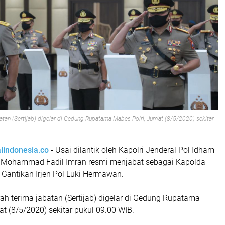
batan (Sertijab) digelar di Gedung Rupatama Mabes Polri, Jum'at (8/5/2020) sekitar
alindonesia.co
- Usai dilantik oleh Kapolri Jenderal Pol Idham
 Pol Mohammad Fadil Imran resmi menjabat sebagai Kapolda
 Gantikan Irjen Pol Luki Hermawan.
ah terima jabatan (Sertijab) digelar di Gedung Rupatama
at (8/5/2020) sekitar pukul 09.00 WIB.