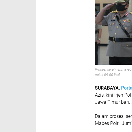
Prosesi serah terima ja
pukul 09.00 WIB.
SURABAYA,
Port
Azis, kini Irjen
Jawa Timur baru.
Dalam prosesi ser
Mabes Polri, Jum'