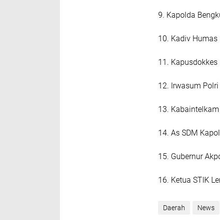
9. Kapolda Bengk
10. Kadiv Humas 
11. Kapusdokkes P
12. Irwasum Polr
13. Kabaintelkam 
14. As SDM Kapolr
15.‎ Gubernur Akp
16. Ketua STIK Lem
Daerah
News