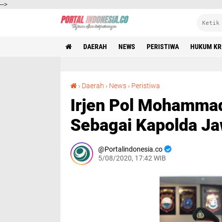
-->
DAERAH
NEWS
PERISTIWA
HUKUM KR
Irjen Pol Mohammad Fadil Imran Resmi Jabat Sebagai Kapolda Jawa Timur
›
Daerah
›
News
›
Peristiwa
Irjen Pol Mohammad
Sebagai Kapolda Ja
Portalindonesia.co
5/08/2020, 17:42 WIB