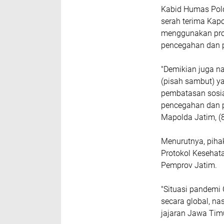
Kabid Humas Pold
serah terima Kapo
menggunakan prog
pencegahan dan 
"Demikian juga na
(pisah sambut) y
pembatasan sosia
pencegahan dan p
Mapolda Jatim, (8
Menurutnya, piha
Protokol Kesehat
Pemprov Jatim.
"Situasi pandemi 
secara global, na
jajaran Jawa Timu