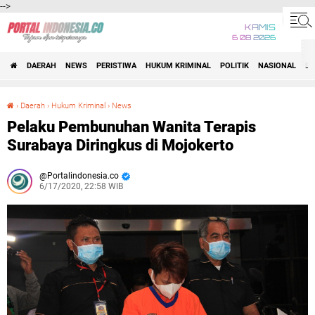
-->
KAMIS
6 08 2026
DAERAH
NEWS
PERISTIWA
HUKUM KRIMINAL
POLITIK
NASIONAL
BI
›
Daerah
›
Hukum Kriminal
›
News
Pelaku Pembunuhan Wanita Terapis Surabaya Diringkus di Mojokerto
Pelaku Pembunuhan Wanita Terapis
Surabaya Diringkus di Mojokerto
Portalindonesia.co
6/17/2020, 22:58 WIB