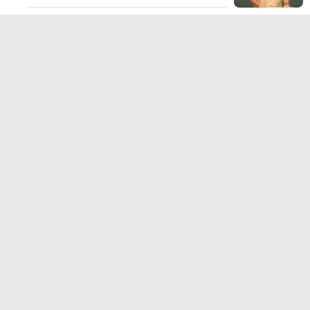
TERPOPULER LAINNYA
JELAJAHI
ADVERTORIAL
BIROKRASI
DAERAH
EKONOMI
HUKUM KRIMINAL
KESEHATAN
NASIONAL
NEWS
OLAHRAGA
OPINI
PENDIDIKAN
PERISTIWA
POLITIK
SOSIAL
WISATA
@Portalindonesia.co