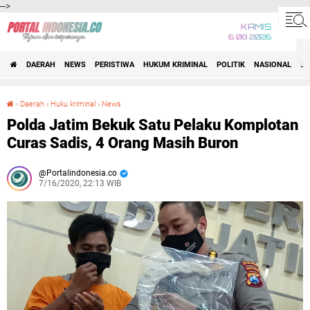
-->
KAMIS
6 08 2026
DAERAH
NEWS
PERISTIWA
HUKUM KRIMINAL
POLITIK
NASIONAL
BI
›
Daerah
›
Huku kriminal
›
News
Polda Jatim Bekuk Satu Pelaku Komplotan Curas Sadis, 4 Orang Masih Buron
Polda Jatim Bekuk Satu Pelaku Komplotan
Curas Sadis, 4 Orang Masih Buron
Portalindonesia.co
7/16/2020, 22:13 WIB