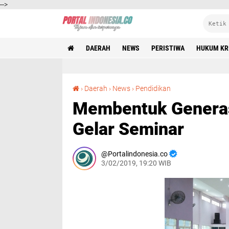
-->
DAERAH
NEWS
PERISTIWA
HUKUM KR
Membentuk Generasi Emas Masa Depan, FKPS Gelar Seminar
›
Daerah
›
News
›
Pendidikan
Membentuk Generas
Gelar Seminar
Portalindonesia.co
3/02/2019, 19:20 WIB