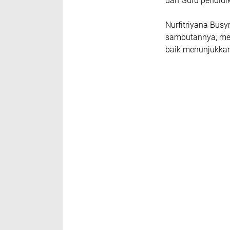
dan Guru pendidi
Nurfitriyana Bu
sambutannya, me
baik menunjukkan