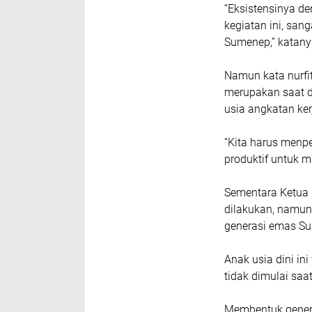
“Eksistensinya de
kegiatan ini, sa
Sumenep,” katany
Namun kata nurfit
merupakan saat d
usia angkatan ker
“Kita harus menpe
produktif untuk m
Sementara Ketua 
dilakukan, namun
generasi emas S
Anak usia dini in
tidak dimulai saat
Membentuk gener