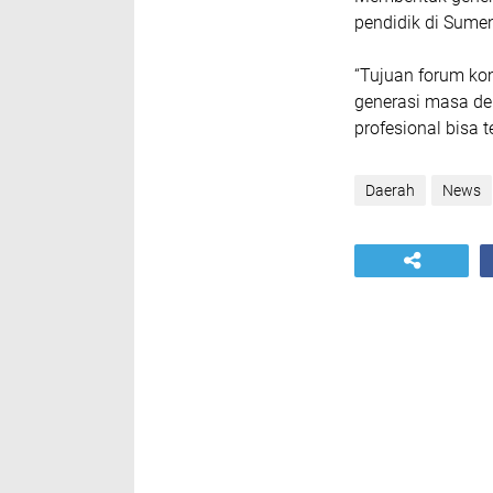
pendidik di Sume
“Tujuan forum ko
generasi masa dep
profesional bisa t
Daerah
News