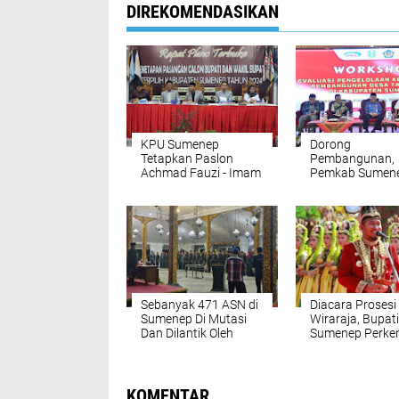
DIREKOMENDASIKAN
KPU Sumenep
Dorong
Tetapkan Paslon
Pembangunan,
Achmad Fauzi - Imam
Pemkab Sumen
Hasyim Sebagai
Terus Kembang
Bupati dan Wabup
Potensi Desa
Sebanyak 471 ASN di
Diacara Prosesi
Sumenep Di Mutasi
Wiraraja, Bupati
Dan Dilantik Oleh
Sumenep Perke
Bupati Sumenep
Peninggalan Se
KOMENTAR