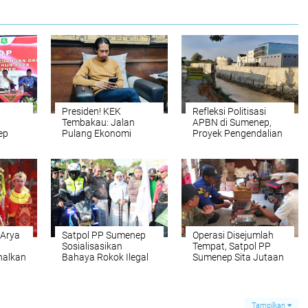
Presiden! KEK
Refleksi Politisasi
Tembakau: Jalan
APBN di Sumenep,
ep
Pulang Ekonomi
Proyek Pengendalian
kan
Madura
Banjir untuk Siapa?
 Arya
Satpol PP Sumenep
Operasi Disejumlah
Sosialisasikan
Tempat, Satpol PP
nalkan
Bahaya Rokok Ilegal
Sumenep Sita Jutaan
jarah
ke Para Santri NU
Batang Rokok Ilegal
Tampilkan