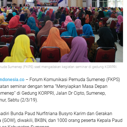
uda Sumenep (FKPS) saat mengadakan kegiatan seminar di gedung KORPRI.
indonesia.co
– Forum Komunikasi Pemuda Sumenep (FKPS)
atan seminar dengan tema “Menyiapkan Masa Depan
menep” di Gedung KORPRI, Jalan Dr Cipto, Sumenep,
ur, Sabtu (2/3/19).
hadiri Bunda Paud Nurfitriana Busyro Karim dan Gerakan
a (GOW), diwakili, BKBN, dan 1000 orang peserta Kepala Paud