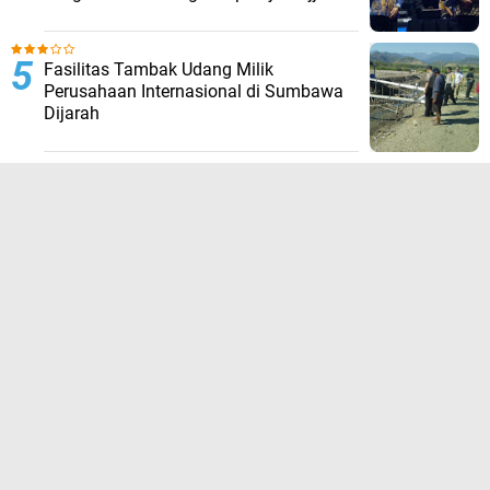
Fasilitas Tambak Udang Milik
Perusahaan Internasional di Sumbawa
Dijarah
TERPOPULER LAINNYA
JELAJAHI
ADVERTORIAL
BIROKRASI
DAERAH
EKONOMI
HUKUM KRIMINAL
KESEHATAN
NASIONAL
NEWS
OLAHRAGA
OPINI
PENDIDIKAN
PERISTIWA
POLITIK
SOSIAL