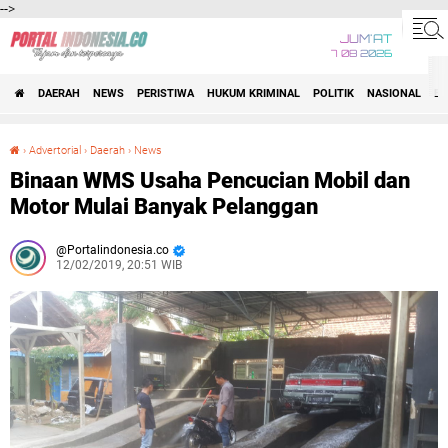
-->
JUM'AT
7 08 2026
DAERAH
NEWS
PERISTIWA
HUKUM KRIMINAL
POLITIK
NASIONAL
BI
›
Advertorial
›
Daerah
›
News
Binaan WMS Usaha Pencucian Mobil dan Motor Mulai Banyak Pelanggan
Binaan WMS Usaha Pencucian Mobil dan
Motor Mulai Banyak Pelanggan
Portalindonesia.co
12/02/2019, 20:51 WIB